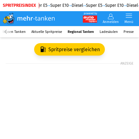
SPRITPREISINDEX
Diesel
Super E5
Super E10
Diesel
Super E5
Super E10
Diesel
powered by
Anmelden
Menü
Wissen Tanken
Aktuelle Spritpreise
Regional Tanken
Ladesäulen
Presse
Spritpreise vergleichen
ANZEIGE