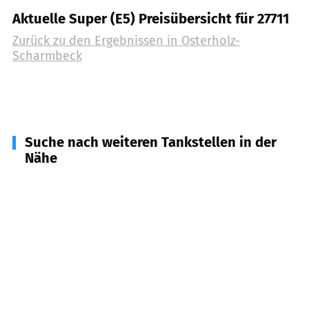
Aktuelle Super (E5) Preisübersicht für 27711
Zurück zu den Ergebnissen in
Osterholz-
Scharmbeck
Suche nach weiteren Tankstellen in der
Nähe
27721
Ritterhude
(
8,2
km Entfernung)
27729
Hambergen, Holste u.a.
(
9,7
km Entfernung)
27726
Worpswede
(
10,3
km Entfernung)
28717
Bremen
(
11,5
km Entfernung)
28865
Lilienthal
(
11,9
km Entfernung)