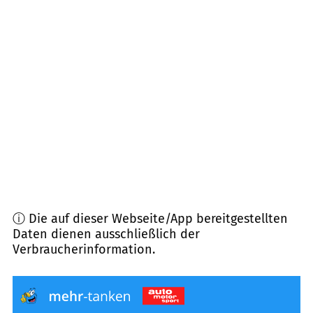
28719
Bremen
(
12,8
km Entfernung)
28759
Bremen
(
13,5
km Entfernung)
28757
Bremen
(
13,6
km Entfernung)
28755
Bremen
(
13,6
km Entfernung)
28790
Schwanewede
(
13,7
km Entfernung)
ⓘ Die auf dieser Webseite/App bereitgestellten
Daten dienen ausschließlich der
Verbraucherinformation.