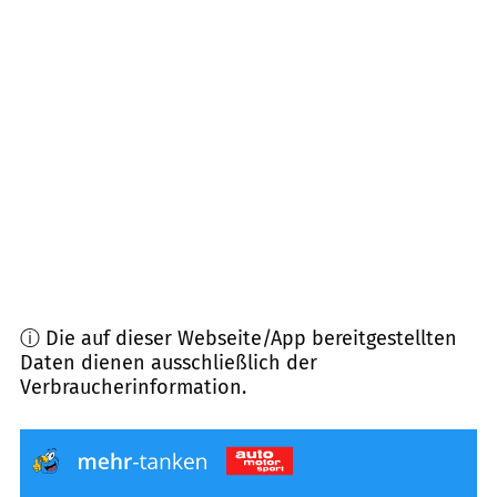
27478
Cuxhaven
(
11,8
km Entfernung)
21789
Wingst
(
12,1
km Entfernung)
21776
Wanna
(
12,3
km Entfernung)
21730
Balje
(
13,6
km Entfernung)
ⓘ Die auf dieser Webseite/App bereitgestellten
Daten dienen ausschließlich der
Verbraucherinformation.