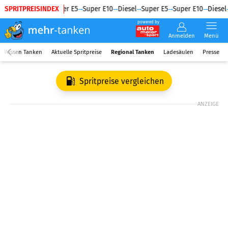
SPRITPREISINDEX
Diesel
Super E5
Super E10
Diesel
Super E5
Super E10
Diesel
powered by
Anmelden
Menü
Wissen Tanken
Aktuelle Spritpreise
Regional Tanken
Ladesäulen
Presse
Spritpreise vergleichen
ANZEIGE