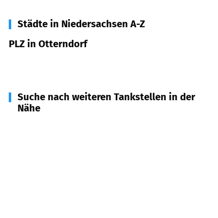
Städte in Niedersachsen A-Z
PLZ in Otterndorf
21762
Otterndorf
Suche nach weiteren Tankstellen in der
Nähe
21763
Neuenkirchen
(
3,5
km Entfernung)
21785
Neuhaus (Oste)
(
5,8
km Entfernung)
21765
Nordleda
(
7,5
km Entfernung)
21782
Bülkau
(
8,7
km Entfernung)
21775
Ihlienworth
(
11,1
km Entfernung)
21781
Cadenberge
(
11,2
km Entfernung)