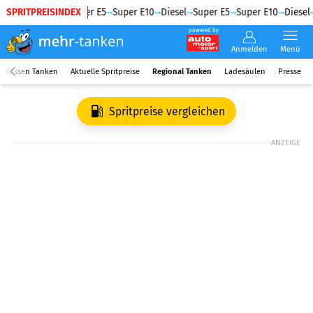
SPRITPREISINDEX
Diesel
Super E5
Super E10
Diesel
Super E5
Super E10
Diesel
powered by
Anmelden
Menü
Wissen Tanken
Aktuelle Spritpreise
Regional Tanken
Ladesäulen
Presse
Spritpreise vergleichen
ANZEIGE