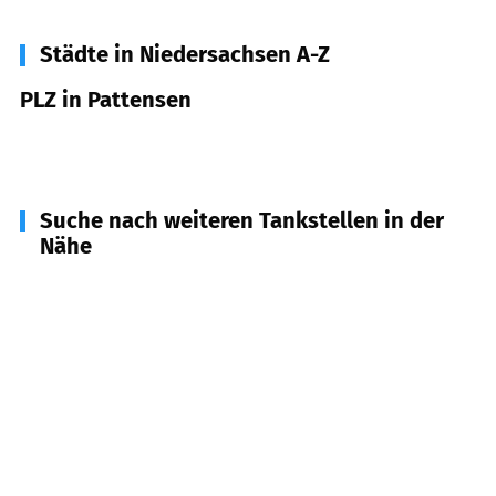
Städte in Niedersachsen A-Z
PLZ in Pattensen
30982
Pattensen
Suche nach weiteren Tankstellen in der
Nähe
31157
Sarstedt
(
6,3
km Entfernung)
30966
Hemmingen
(
7,0
km Entfernung)
30880
Laatzen
(
7,7
km Entfernung)
31171
Nordstemmen
(
8,3
km Entfernung)
31180
Giesen
(
9,8
km Entfernung)
30521
Hannover
(
10,0
km Entfernung)