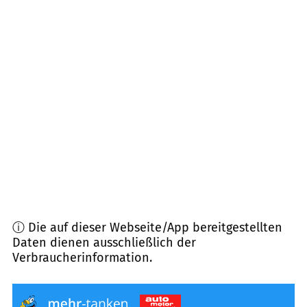
37085
Göttingen
(
11,4
km Entfernung)
37191
Katlenburg-Lindau
(
12,1
km Entfernung)
37199
Wulften
(
12,4
km Entfernung)
37073
Göttingen
(
12,5
km Entfernung)
37120
Bovenden
(
12,6
km Entfernung)
ⓘ Die auf dieser Webseite/App bereitgestellten
Daten dienen ausschließlich der
Verbraucherinformation.