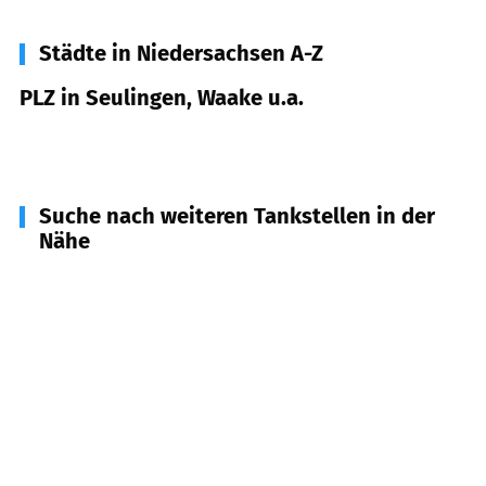
Städte in Niedersachsen A-Z
PLZ in Seulingen, Waake u.a.
37136
Seulingen, Waake u.a.
Suche nach weiteren Tankstellen in der
Nähe
37434
Gieboldehausen, Rhumequelle
(
7,8
km
Entfernung)
37075
Göttingen
(
8,3
km Entfernung)
37077
Göttingen
(
8,8
km Entfernung)
37130
Gleichen
(
9,6
km Entfernung)
37115
Duderstadt
(
10,4
km Entfernung)