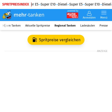
SPRITPREISINDEX
Diesel
Super E5
Super E10
Diesel
Super E5
Super E10
Diesel
powered by
Anmelden
Menü
Wissen Tanken
Aktuelle Spritpreise
Regional Tanken
Ladesäulen
Presse
Spritpreise vergleichen
ANZEIGE