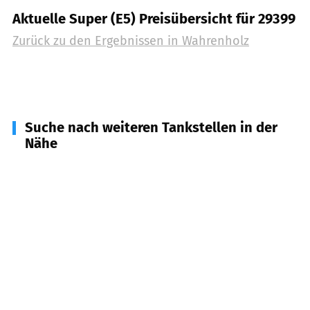
Aktuelle Super (E5) Preisübersicht für 29399
Zurück zu den Ergebnissen in
Wahrenholz
Suche nach weiteren Tankstellen in der
Nähe
29392
Wesendorf
(
5,0
km Entfernung)
29396
Schönewörde
(
7,4
km Entfernung)
38559
Wagenhoff, Ringelah
(
8,3
km Entfernung)
29379
Wittingen
(
8,6
km Entfernung)
38524
Sassenburg
(
9,1
km Entfernung)
29393
Groß Oesingen
(
10,1
km Entfernung)