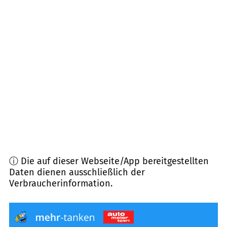
29369
Ummern
(
11,0
km Entfernung)
29386
Hankensbüttel, Obernholz, Dedelstorf
(
12,0
km Entfernung)
38468
Ehra-Lessien
(
12,4
km Entfernung)
38518
Gifhorn
(
12,8
km Entfernung)
ⓘ Die auf dieser Webseite/App bereitgestellten
Daten dienen ausschließlich der
Verbraucherinformation.