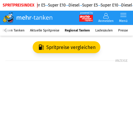
SPRITPREISINDEX
Diesel
Super E5
Super E10
Diesel
Super E5
Super E10
Diesel
powered by
Anmelden
Menü
Wissen Tanken
Aktuelle Spritpreise
Regional Tanken
Ladesäulen
Presse
Spritpreise vergleichen
ANZEIGE