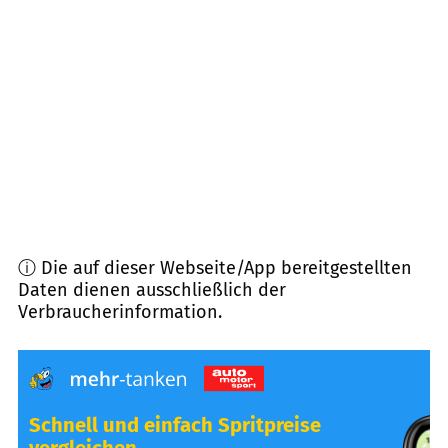
53604
Bad Honnef
(
11,6
km Entfernung)
53859
Niederkassel
(
12,6
km Entfernung)
53773
Hennef (Sieg)
(
12,7
km Entfernung)
ⓘ Die auf dieser Webseite/App bereitgestellten
Daten dienen ausschließlich der
Verbraucherinformation.
Schnell und einfach Spritpreise
vergleichen