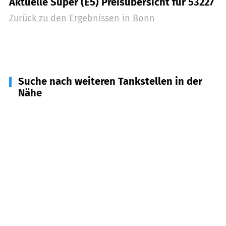
Aktuelle Super (E5) Preisübersicht für 53227
Zurück zu den Ergebnissen in
Bonn
Suche nach weiteren Tankstellen in der
Nähe
53757
Sankt Augustin
(
5,8
km Entfernung)
53639
Königswinter
(
7,6
km Entfernung)
53844
Troisdorf
(
8,4
km Entfernung)
53840
Troisdorf
(
10,2
km Entfernung)
53347
Alfter
(
10,7
km Entfernung)
53721
Siegburg
(
10,8
km Entfernung)
53343
Wachtberg
(
11,2
km Entfernung)