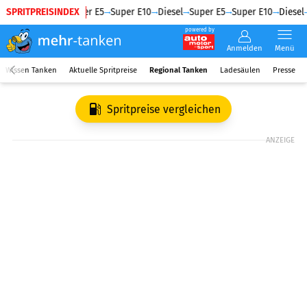
SPRITPREISINDEX
Diesel
Super E5
Super E10
Diesel
Super E5
Super E10
Diesel
powered by
Anmelden
Menü
Wissen Tanken
Aktuelle Spritpreise
Regional Tanken
Ladesäulen
Presse
Spritpreise vergleichen
ANZEIGE