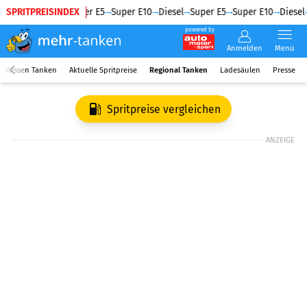
SPRITPREISINDEX
Diesel
Super E5
Super E10
Diesel
Super E5
Super E10
Diesel
powered by
Anmelden
Menü
Wissen Tanken
Aktuelle Spritpreise
Regional Tanken
Ladesäulen
Presse
Spritpreise vergleichen
ANZEIGE