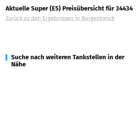
Aktuelle Super (E5) Preisübersicht für 34434
Zurück zu den Ergebnissen in
Borgentreich
Suche nach weiteren Tankstellen in der
Nähe
34396
Liebenau (Hessen)
(
10,3
km Entfernung)
34439
Willebadessen
(
11,6
km Entfernung)
37688
Beverungen
(
11,7
km Entfernung)
34414
Warburg
(
13,3
km Entfernung)
34388
Trendelburg
(
13,3
km Entfernung)
34385
Bad Karlshafen
(
14,4
km Entfernung)