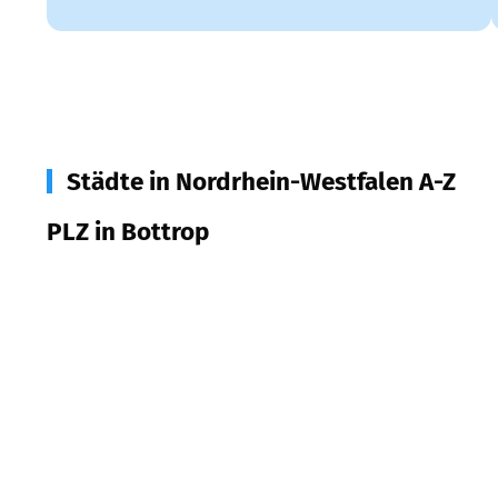
Städte in Nordrhein-Westfalen A-Z
PLZ in Bottrop
46236
Bottrop
46238
Bottrop
46240
Bottrop
46242
Bottrop
46244
Bottrop