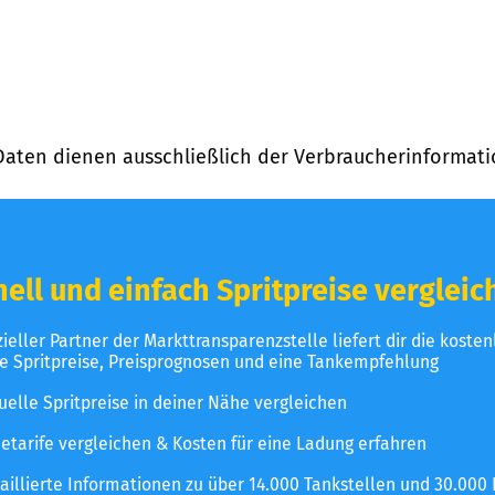
Daten dienen ausschließlich der Verbraucherinformati
ell und einfach Spritpreise vergleic
izieller Partner der Markttransparenzstelle liefert dir die koste
le Spritpreise, Preisprognosen und eine Tankempfehlung
uelle Spritpreise in deiner Nähe vergleichen
etarife vergleichen & Kosten für eine Ladung erfahren
aillierte Informationen zu über 14.000 Tankstellen und 30.000