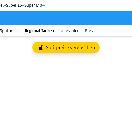
el
Super E5
Super E10
Spritpreise
Regional Tanken
Ladesäulen
Presse
Spritpreise vergleichen