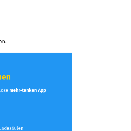
on.
hen
nlose
mehr-tanken App
 Ladesäulen