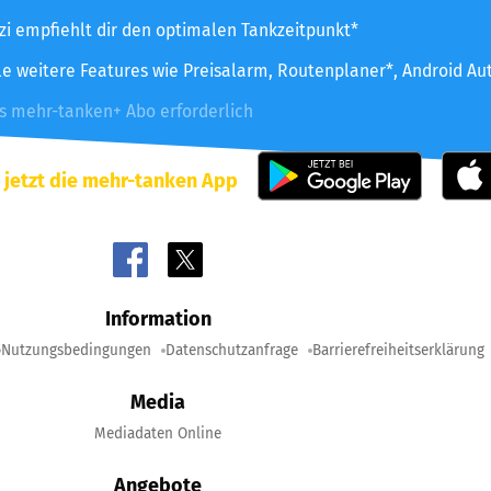
zzi empfiehlt dir den optimalen Tankzeitpunkt*
le weitere Features wie Preisalarm, Routenplaner*, Android Au
es mehr-tanken+ Abo erforderlich
 jetzt die mehr-tanken App
Information
Nutzungsbedingungen
Datenschutzanfrage
Barrierefreiheitserklärung
Media
Mediadaten Online
Angebote