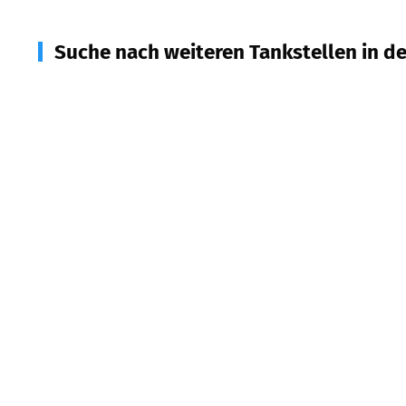
Suche nach weiteren Tankstellen in d
45329
Essen
(
3,3
km Entfernung)
45356
Essen
(
3,4
km Entfernung)
45968
Gladbeck
(
4,5
km Entfernung)
45357
Essen
(
4,7
km Entfernung)
45964
Gladbeck
(
5,1
km Entfernung)
45899
Gelsenkirchen
(
5,1
km Entfernung)
45326
Essen
(
5,1
km Entfernung)
46117
Oberhausen
(
5,5
km Entfernung)
45355
Essen
(
5,5
km Entfernung)
46119
Oberhausen
(
5,8
km Entfernung)