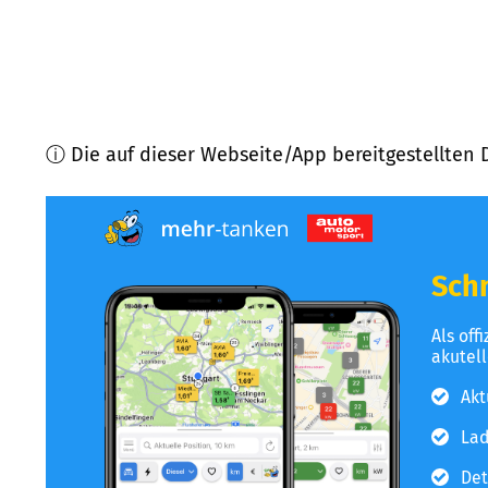
ⓘ Die auf dieser Webseite/App bereitgestellten 
Schn
Als off
akutel
Akt
Lad
Det