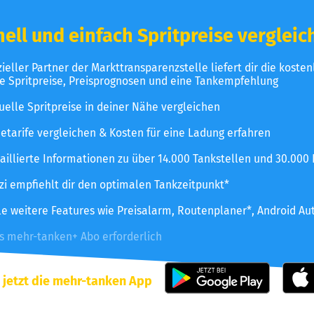
ell und einfach Spritpreise vergleic
izieller Partner der Markttransparenzstelle liefert dir die koste
le Spritpreise, Preisprognosen und eine Tankempfehlung
uelle Spritpreise in deiner Nähe vergleichen
etarife vergleichen & Kosten für eine Ladung erfahren
aillierte Informationen zu über 14.000 Tankstellen und 30.000
zzi empfiehlt dir den optimalen Tankzeitpunkt*
le weitere Features wie Preisalarm, Routenplaner*, Android Au
es mehr-tanken+ Abo erforderlich
 jetzt die mehr-tanken App