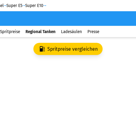
el
Super E5
Super E10
Spritpreise
Regional Tanken
Ladesäulen
Presse
Spritpreise vergleichen