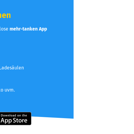
hen
nlose
mehr-tanken App
 Ladesäulen
to uvm.