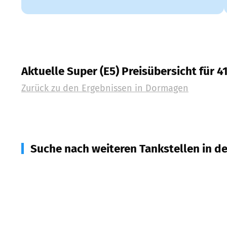
Aktuelle Super (E5) Preisübersicht für 4
Zurück zu den Ergebnissen in
Dormagen
Suche nach weiteren Tankstellen in d
40789
Monheim am Rhein
(
3,2
km Entfernung)
40593
Düsseldorf
(
4,9
km Entfernung)
40595
Düsseldorf
(
5,8
km Entfernung)
50769
Köln
(
6,5
km Entfernung)