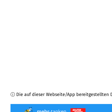
40597
Düsseldorf
(
7,4
km Entfernung)
40589
Düsseldorf
(
7,4
km Entfernung)
40764
Langenfeld
(
7,7
km Entfernung)
51371
Leverkusen
(
8,3
km Entfernung)
41470
Neuss
(
8,6
km Entfernung)
40721
Hilden, Düsseldorf
(
8,8
km Entfernung)
ⓘ Die auf dieser Webseite/App bereitgestellten 