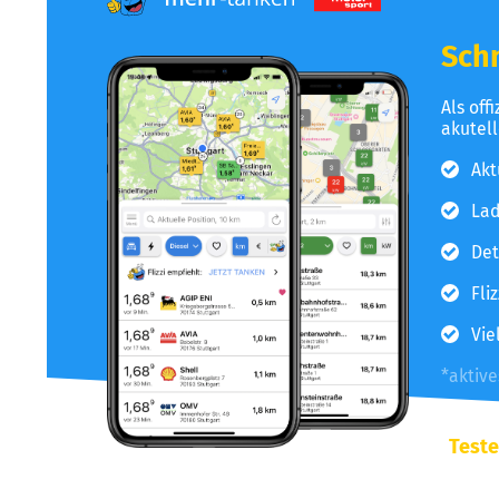
Schn
Als off
akutel
Akt
Lad
Det
Fli
Vie
*aktiv
Teste