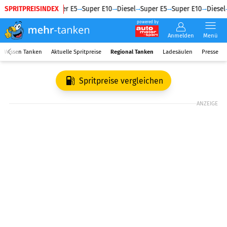
SPRITPREISINDEX
Diesel
Super E5
Super E10
Diesel
Super E5
Super E10
Diesel
powered by
Anmelden
Menü
Wissen Tanken
Aktuelle Spritpreise
Regional Tanken
Ladesäulen
Presse
Spritpreise vergleichen
ANZEIGE