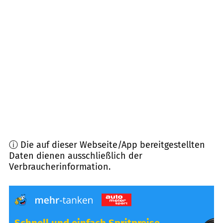
40724
Hilden
(
9,4
km Entfernung)
40721
Hilden, Düsseldorf
(
9,8
km Entfernung)
42579
Heiligenhaus
(
10,0
km Entfernung)
42781
Haan
(
10,1
km Entfernung)
ⓘ Die auf dieser Webseite/App bereitgestellten
Daten dienen ausschließlich der
Verbraucherinformation.
Schnell und einfach Spritpreise