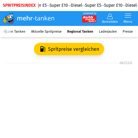
SPRITPREISINDEX
Diesel
Super E5
Super E10
Diesel
Super E5
Super E10
Diesel
powered by
Anmelden
Menü
Wissen Tanken
Aktuelle Spritpreise
Regional Tanken
Ladesäulen
Presse
Spritpreise vergleichen
ANZEIGE