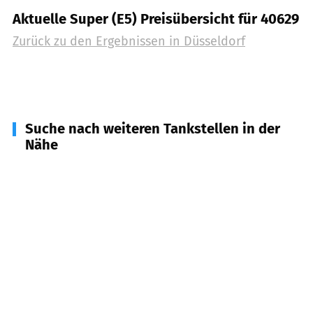
Aktuelle Super (E5) Preisübersicht für 40629
Zurück zu den Ergebnissen in
Düsseldorf
Suche nach weiteren Tankstellen in der
Nähe
40882
Ratingen
(
4,5
km Entfernung)
40699
Erkrath
(
5,0
km Entfernung)
40878
Ratingen
(
5,2
km Entfernung)
40822
Mettmann
(
6,4
km Entfernung)
40880
Ratingen
(
6,7
km Entfernung)
40883
Ratingen
(
8,2
km Entfernung)