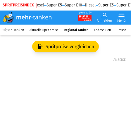
SPRITPREISINDEX
Diesel
Super E5
Super E10
Diesel
Super E5
Super E1
powered by
Anmelden
Menü
Wissen Tanken
Aktuelle Spritpreise
Regional Tanken
Ladesäulen
Presse
Spritpreise vergleichen
ANZEIGE