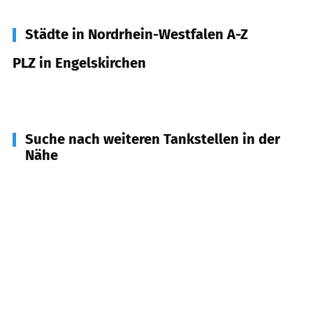
Städte in Nordrhein-Westfalen A-Z
PLZ in Engelskirchen
51766
Engelskirchen
Suche nach weiteren Tankstellen in der
Nähe
51789
Lindlar
(
6,1
km Entfernung)
51674
Wiehl
(
8,0
km Entfernung)
53804
Much
(
9,5
km Entfernung)
51645
Gummersbach
(
9,8
km Entfernung)
51643
Gummersbach
(
9,9
km Entfernung)
51491
Overath
(
10,1
km Entfernung)