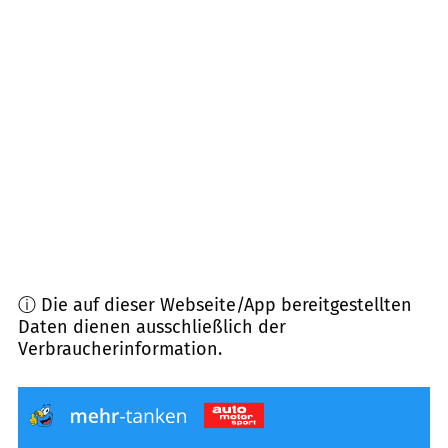
51588
Nümbrecht
(
12,1
km Entfernung)
51647
Gummersbach
(
12,6
km Entfernung)
51709
Marienheide
(
12,8
km Entfernung)
51515
Kürten
(
13,3
km Entfernung)
ⓘ Die auf dieser Webseite/App bereitgestellten
Daten dienen ausschließlich der
Verbraucherinformation.