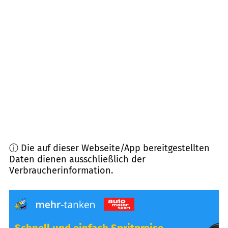
45329
Essen
(
7,5
km Entfernung)
45966
Gladbeck
(
7,7
km Entfernung)
45327
Essen
(
7,9
km Entfernung)
45661
Recklinghausen
(
8,3
km Entfernung)
ⓘ Die auf dieser Webseite/App bereitgestellten
Daten dienen ausschließlich der
Verbraucherinformation.
Schnell und einfach Spritpreise