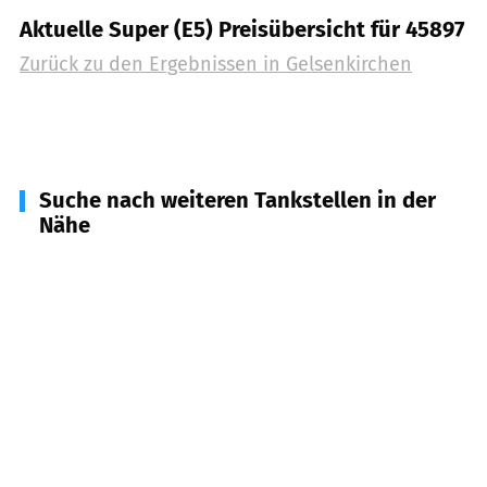
Aktuelle Super (E5) Preisübersicht für 45897
Zurück zu den Ergebnissen in
Gelsenkirchen
Suche nach weiteren Tankstellen in der
Nähe
45968
Gladbeck
(
5,0
km Entfernung)
45699
Herten
(
5,5
km Entfernung)
45701
Herten
(
5,8
km Entfernung)
44649
Herne
(
6,5
km Entfernung)
45964
Gladbeck
(
6,6
km Entfernung)
44653
Herne
(
6,7
km Entfernung)