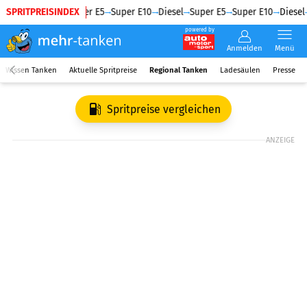
SPRITPREISINDEX
Diesel
Super E5
Super E10
Diesel
Super E5
Super E10
Diesel
powered by
Anmelden
Menü
Wissen Tanken
Aktuelle Spritpreise
Regional Tanken
Ladesäulen
Presse
Spritpreise vergleichen
ANZEIGE