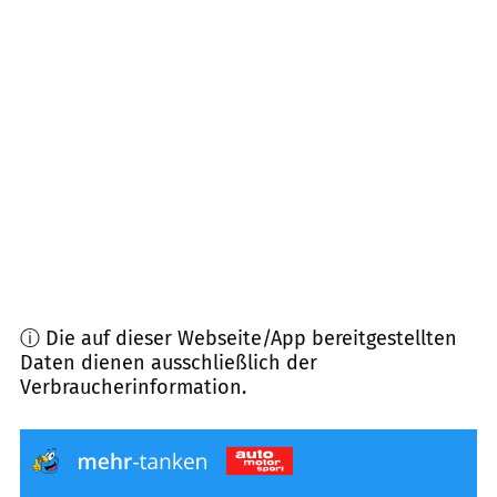
48734
Reken
(
14,1
km Entfernung)
46359
Heiden
(
14,3
km Entfernung)
46325
Borken
(
16,8
km Entfernung)
48683
Ahaus
(
17,3
km Entfernung)
ⓘ Die auf dieser Webseite/App bereitgestellten
Daten dienen ausschließlich der
Verbraucherinformation.