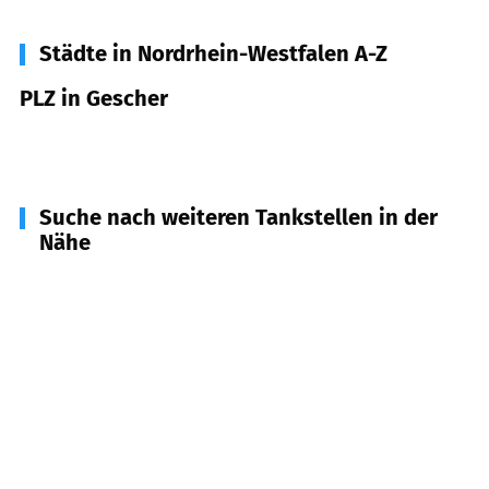
Städte in Nordrhein-Westfalen A-Z
PLZ in Gescher
48712
Gescher
Suche nach weiteren Tankstellen in der
Nähe
46342
Velen
(
7,2
km Entfernung)
48703
Stadtlohn
(
8,5
km Entfernung)
48653
Coesfeld
(
9,6
km Entfernung)
46354
Südlohn
(
12,0
km Entfernung)
48739
Legden
(
12,3
km Entfernung)
48720
Rosendahl
(
14,0
km Entfernung)