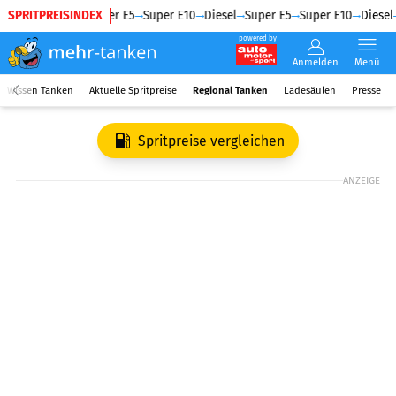
SPRITPREISINDEX
Diesel
Super E5
Super E10
Diesel
Super E5
Super E10
Diesel
powered by
Anmelden
Menü
Wissen Tanken
Aktuelle Spritpreise
Regional Tanken
Ladesäulen
Presse
Spritpreise vergleichen
ANZEIGE