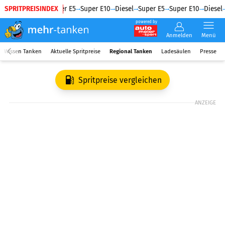
SPRITPREISINDEX
Diesel
Super E5
Super E10
Diesel
Super E5
Super E10
Diesel
powered by
Anmelden
Menü
Wissen Tanken
Aktuelle Spritpreise
Regional Tanken
Ladesäulen
Presse
Spritpreise vergleichen
ANZEIGE