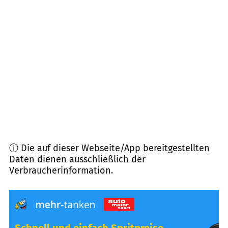
48739
Legden
(
16,6
km Entfernung)
48493
Wettringen
(
18,4
km Entfernung)
48612
Horstmar
(
20,6
km Entfernung)
48691
Vreden
(
20,9
km Entfernung)
ⓘ Die auf dieser Webseite/App bereitgestellten
Daten dienen ausschließlich der
Verbraucherinformation.
Schnell und einfach Spritpreise