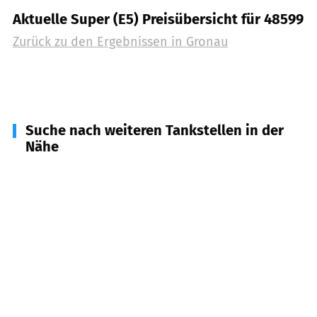
Aktuelle Super (E5) Preisübersicht für 48599
Zurück zu den Ergebnissen in
Gronau
Suche nach weiteren Tankstellen in der
Nähe
48619
Heek
(
7,9
km Entfernung)
48607
Ochtrup
(
10,4
km Entfernung)
48683
Ahaus
(
11,4
km Entfernung)
48629
Metelen
(
12,7
km Entfernung)
48455
Bad Bentheim
(
12,8
km Entfernung)
48624
Schöppingen
(
16,2
km Entfernung)