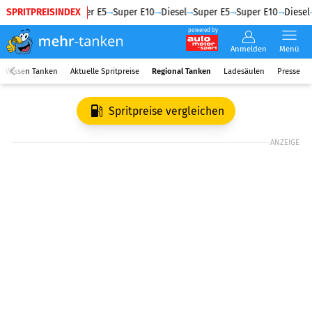
SPRITPREISINDEX
Diesel
Super E5
Super E10
Diesel
Super E5
Super E10
Diesel
powered by
Anmelden
Menü
Wissen Tanken
Aktuelle Spritpreise
Regional Tanken
Ladesäulen
Presse
Spritpreise vergleichen
ANZEIGE