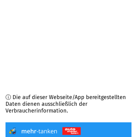
44267
Dortmund
(
10,3
km Entfernung)
58769
Nachrodt-Wiblingwerde
(
10,4
km
Entfernung)
58453
Witten
(
11,1
km Entfernung)
58285
Gevelsberg
(
11,4
km Entfernung)
ⓘ Die auf dieser Webseite/App bereitgestellten
Daten dienen ausschließlich der
Verbraucherinformation.