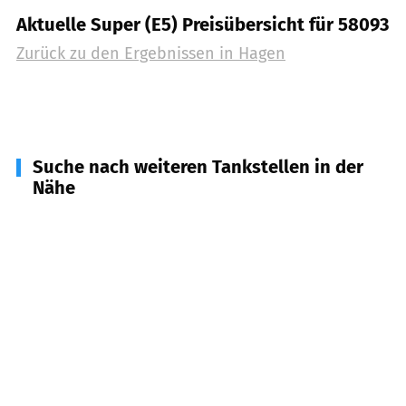
Aktuelle Super (E5) Preisübersicht für 58093
Zurück zu den Ergebnissen in
Hagen
Suche nach weiteren Tankstellen in der
Nähe
58313
Herdecke
(
7,5
km Entfernung)
44265
Dortmund
(
8,4
km Entfernung)
58642
Iserlohn
(
8,6
km Entfernung)
58239
Schwerte
(
9,0
km Entfernung)
58300
Wetter (Ruhr)
(
9,9
km Entfernung)
44229
Dortmund
(
10,1
km Entfernung)