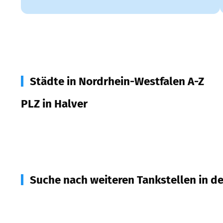
Städte in Nordrhein-Westfalen A-Z
PLZ in Halver
58553
Halver
Suche nach weiteren Tankstellen in d
58566
Kierspe
(
7,9
km Entfernung)
58509
Lüdenscheid
(
8,4
km Entfernung)