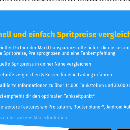
ell und einfach Spritpreise vergleic
izieller Partner der Markttransparenzstelle liefert dir die koste
le Spritpreise, Preisprognosen und eine Tankempfehlung
uelle Spritpreise in deiner Nähe vergleichen
etarife vergleichen & Kosten für eine Ladung erfahren
aillierte Informationen zu über 14.000 Tankstellen und 30.000
zzi empfiehlt dir den optimalen Tankzeitpunkt*
le weitere Features wie Preisalarm, Routenplaner*, Android Au
es mehr-tanken+ Abo erforderlich