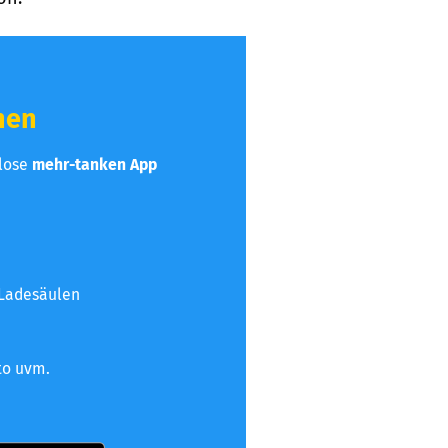
hen
nlose
mehr-tanken App
 Ladesäulen
to uvm.