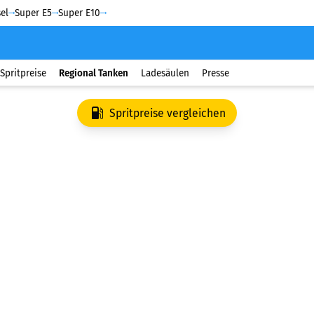
el
Super E5
Super E10
Spritpreise
Regional Tanken
Ladesäulen
Presse
Spritpreise vergleichen