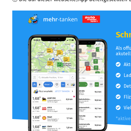
Schn
Als off
akutel
Akt
Lad
Det
Fli
Vie
*aktiv