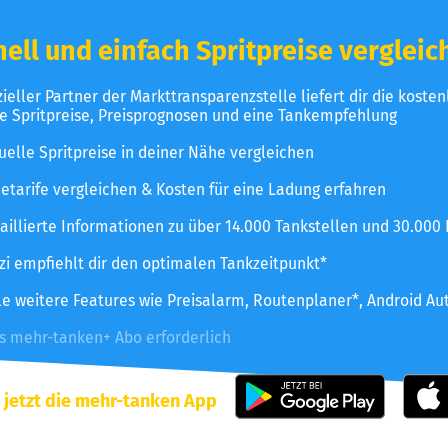
ell und einfach Spritpreise vergleic
izieller Partner der Markttransparenzstelle liefert dir die koste
le Spritpreise, Preisprognosen und eine Tankempfehlung
uelle Spritpreise in deiner Nähe vergleichen
etarife vergleichen & Kosten für eine Ladung erfahren
aillierte Informationen zu über 14.000 Tankstellen und 30.000
zzi empfiehlt dir den optimalen Tankzeitpunkt*
le weitere Features wie Preisalarm, Routenplaner*, Android Au
es mehr-tanken+ Abo erforderlich
 jetzt die mehr-tanken App