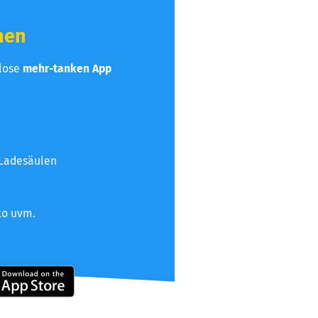
hen
nlose
mehr-tanken App
 Ladesäulen
to uvm.