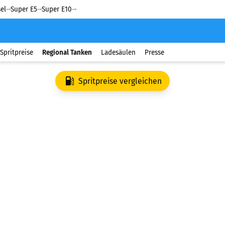
el
Super E5
Super E10
Spritpreise
Regional Tanken
Ladesäulen
Presse
Spritpreise vergleichen