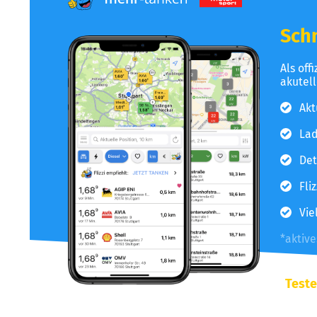
Schn
Als off
akutel
Akt
Lad
Det
Fli
Vie
*aktiv
Teste