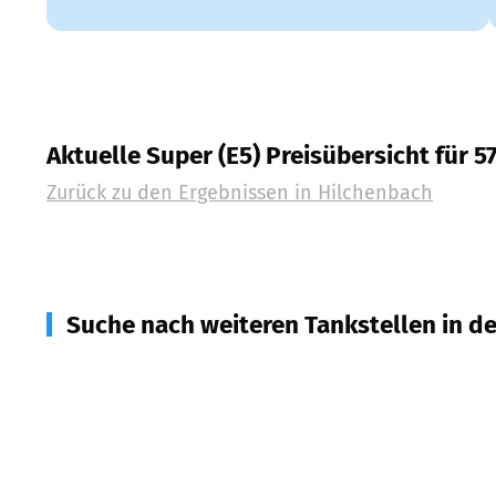
Aktuelle Super (E5) Preisübersicht für 5
Zurück zu den Ergebnissen in
Hilchenbach
Suche nach weiteren Tankstellen in d
57399
Kirchhundem
(
7,8
km Entfernung)
57250
Netphen
(
9,0
km Entfernung)
57339
Erndtebrück
(
9,2
km Entfernung)
57223
Kreuztal
(
9,9
km Entfernung)