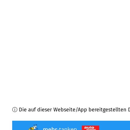
57078
Siegen
(
11,5
km Entfernung)
57076
Siegen
(
11,7
km Entfernung)
57074
Siegen
(
13,2
km Entfernung)
57072
Siegen
(
15,2
km Entfernung)
57368
Lennestadt
(
16,1
km Entfernung)
57334
Bad Laasphe
(
16,8
km Entfernung)
ⓘ Die auf dieser Webseite/App bereitgestellten 