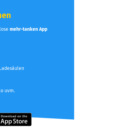
hen
nlose
mehr-tanken App
 Ladesäulen
to uvm.