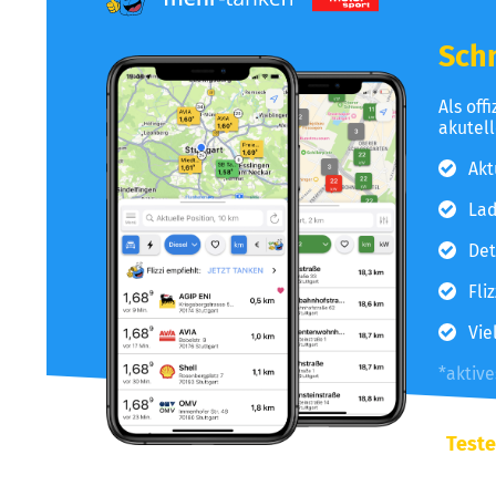
Schn
Als off
akutel
Akt
Lad
Det
Fli
Vie
*aktiv
Teste