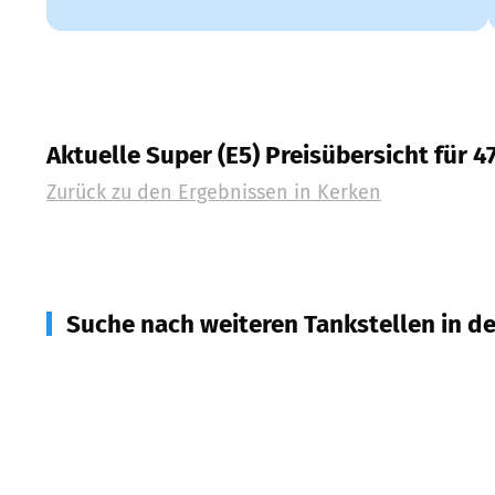
Aktuelle Super (E5) Preisübersicht für 4
Zurück zu den Ergebnissen in
Kerken
Suche nach weiteren Tankstellen in d
47509
Rheurdt
(
5,9
km Entfernung)
47669
Wachtendonk
(
6,9
km Entfernung)
47906
Kempen
(
8,4
km Entfernung)
47661
Issum
(
8,9
km Entfernung)