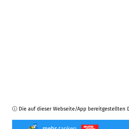
47638
Straelen
(
9,2
km Entfernung)
47608
Geldern
(
9,6
km Entfernung)
47506
Neukirchen-Vluyn
(
11,2
km Entfernung)
47839
Krefeld
(
11,6
km Entfernung)
47475
Kamp-Lintfort
(
11,9
km Entfernung)
47929
Grefrath
(
12,2
km Entfernung)
ⓘ Die auf dieser Webseite/App bereitgestellten 