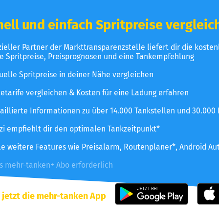
ell und einfach Spritpreise vergleic
izieller Partner der Markttransparenzstelle liefert dir die koste
le Spritpreise, Preisprognosen und eine Tankempfehlung
uelle Spritpreise in deiner Nähe vergleichen
etarife vergleichen & Kosten für eine Ladung erfahren
aillierte Informationen zu über 14.000 Tankstellen und 30.000
zzi empfiehlt dir den optimalen Tankzeitpunkt*
le weitere Features wie Preisalarm, Routenplaner*, Android Au
es mehr-tanken+ Abo erforderlich
 jetzt die mehr-tanken App