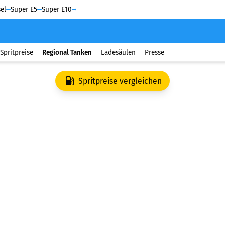
el
Super E5
Super E10
Spritpreise
Regional Tanken
Ladesäulen
Presse
Spritpreise vergleichen