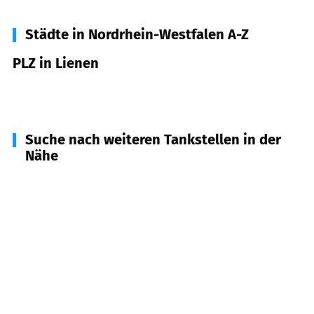
Städte in Nordrhein-Westfalen A-Z
PLZ in Lienen
49536
Lienen
Suche nach weiteren Tankstellen in der
Nähe
49219
Glandorf
(
6,6
km Entfernung)
49170
Hagen am Teutoburger Wald
(
7,4
km
Entfernung)
49525
Lengerich
(
8,2
km Entfernung)
49186
Bad Iburg
(
8,5
km Entfernung)
49196
Bad Laer
(
11,0
km Entfernung)