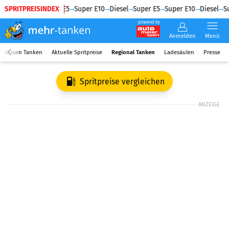
SPRITPREISINDEX
Diesel
Super E5
Super E10
Diesel
Super E5
Super E10
Diesel
Su
powered by
Anmelden
Menü
Wissen Tanken
Aktuelle Spritpreise
Regional Tanken
Ladesäulen
Presse
Spritpreise vergleichen
ANZEIGE