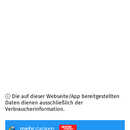
48346
Ostbevern
(
11,1
km Entfernung)
49549
Ladbergen
(
11,6
km Entfernung)
49205
Hasbergen
(
12,0
km Entfernung)
49124
Georgsmarienhütte
(
12,6
km Entfernung)
49545
Tecklenburg
(
13,3
km Entfernung)
ⓘ Die auf dieser Webseite/App bereitgestellten
Daten dienen ausschließlich der
Verbraucherinformation.