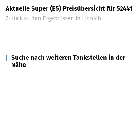
Aktuelle Super (E5) Preisübersicht für 52441
Zurück zu den Ergebnissen in
Linnich
Suche nach weiteren Tankstellen in der
Nähe
52428
Jülich
(
8,1
km Entfernung)
41836
Hückelhoven
(
8,3
km Entfernung)
52457
Aldenhoven
(
8,8
km Entfernung)
52499
Baesweiler
(
9,4
km Entfernung)
52445
Titz
(
10,0
km Entfernung)
52511
Geilenkirchen
(
10,6
km Entfernung)