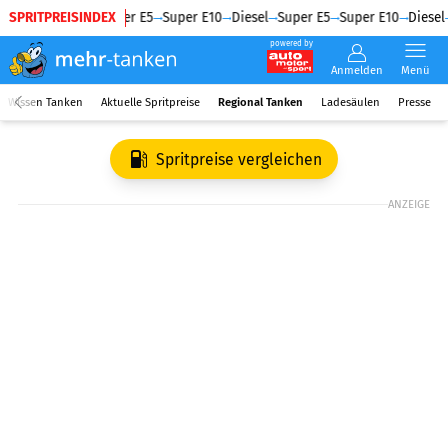
SPRITPREISINDEX
Diesel
Super E5
Super E10
Diesel
Super E5
Super E10
Diesel
powered by
Anmelden
Menü
Wissen Tanken
Aktuelle Spritpreise
Regional Tanken
Ladesäulen
Presse
Spritpreise vergleichen
ANZEIGE