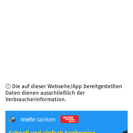
41812
Erkelenz
(
11,0
km Entfernung)
52531
Übach-Palenberg
(
13,6
km Entfernung)
52477
Alsdorf
(
14,1
km Entfernung)
52459
Inden
(
14,1
km Entfernung)
ⓘ Die auf dieser Webseite/App bereitgestellten
Daten dienen ausschließlich der
Verbraucherinformation.
Schnell und einfach Spritpreise