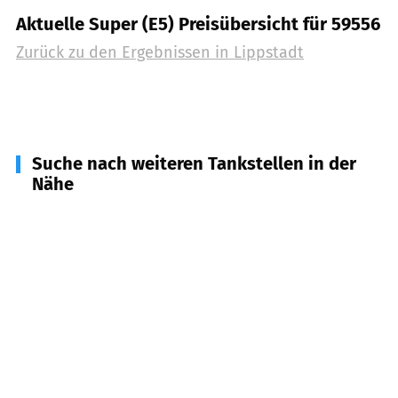
Aktuelle Super (E5) Preisübersicht für 59556
Zurück zu den Ergebnissen in
Lippstadt
Suche nach weiteren Tankstellen in der
Nähe
59597
Erwitte
(
6,7
km Entfernung)
59329
Wadersloh
(
7,1
km Entfernung)
33449
Langenberg
(
11,4
km Entfernung)
59505
Bad Sassendorf
(
11,5
km Entfernung)
59510
Lippetal
(
13,0
km Entfernung)
59609
Anröchte
(
13,4
km Entfernung)