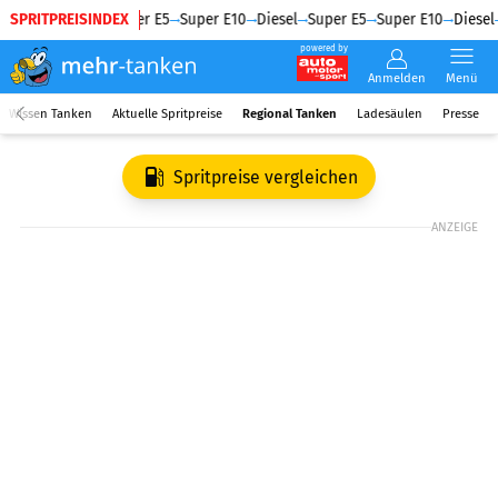
SPRITPREISINDEX
Diesel
Super E5
Super E10
Diesel
Super E5
Super E10
Diesel
powered by
Anmelden
Menü
Wissen Tanken
Aktuelle Spritpreise
Regional Tanken
Ladesäulen
Presse
Spritpreise vergleichen
ANZEIGE