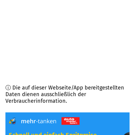
59590
Geseke
(
15,3
km Entfernung)
59494
Soest
(
17,4
km Entfernung)
33397
Rietberg
(
18,0
km Entfernung)
59302
Oelde
(
18,4
km Entfernung)
ⓘ Die auf dieser Webseite/App bereitgestellten
Daten dienen ausschließlich der
Verbraucherinformation.
Schnell und einfach Spritpreise