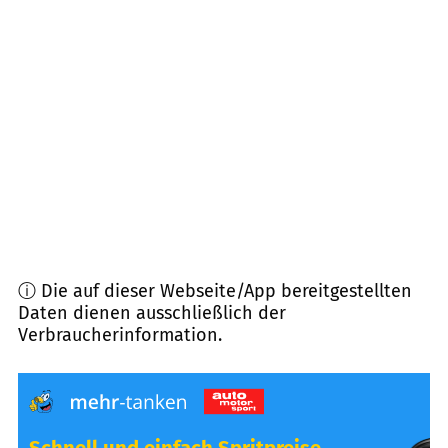
40549
Düsseldorf
(
7,7
km Entfernung)
47877
Willich
(
7,8
km Entfernung)
47798
Krefeld
(
8,0
km Entfernung)
40474
Düsseldorf
(
8,4
km Entfernung)
ⓘ Die auf dieser Webseite/App bereitgestellten
Daten dienen ausschließlich der
Verbraucherinformation.
Schnell und einfach Spritpreise