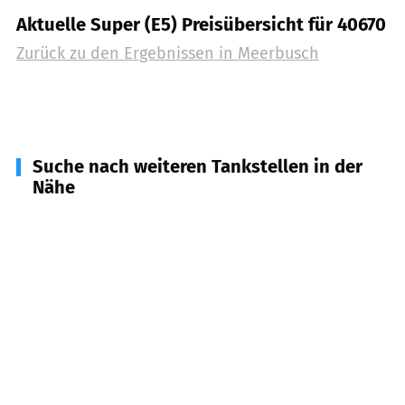
Aktuelle Super (E5) Preisübersicht für 40670
Zurück zu den Ergebnissen in
Meerbusch
Suche nach weiteren Tankstellen in der
Nähe
47807
Krefeld
(
4,3
km Entfernung)
47809
Krefeld
(
6,1
km Entfernung)
41564
Kaarst
(
6,3
km Entfernung)
47805
Krefeld
(
6,5
km Entfernung)
41462
Neuss
(
6,9
km Entfernung)
47799
Krefeld
(
7,7
km Entfernung)