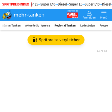
SPRITPREISINDEX
Diesel
Super E5
Super E10
Diesel
Super E5
Super E10
Diesel
powered by
Anmelden
Menü
Wissen Tanken
Aktuelle Spritpreise
Regional Tanken
Ladesäulen
Presse
Spritpreise vergleichen
ANZEIGE