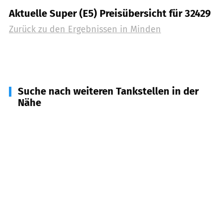
Aktuelle Super (E5) Preisübersicht für 32429
Zurück zu den Ergebnissen in
Minden
Suche nach weiteren Tankstellen in der
Nähe
32549
Bad Oeynhausen
(
5,3
km Entfernung)
32547
Bad Oeynhausen
(
8,1
km Entfernung)
32457
Porta Westfalica
(
8,6
km Entfernung)
32479
Hille
(
8,8
km Entfernung)
32545
Bad Oeynhausen
(
10,3
km Entfernung)
32584
Löhne
(
11,8
km Entfernung)