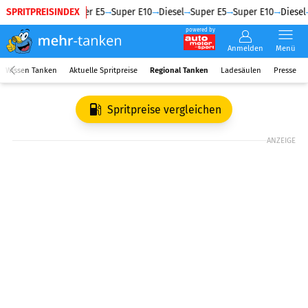
SPRITPREISINDEX
Diesel
Super E5
Super E10
Diesel
Super E5
Super E10
Diesel
powered by
Anmelden
Menü
Wissen Tanken
Aktuelle Spritpreise
Regional Tanken
Ladesäulen
Presse
Spritpreise vergleichen
ANZEIGE