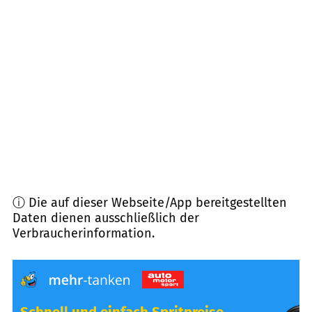
32609
Hüllhorst
(
12,6
km Entfernung)
31675
Bückeburg
(
13,1
km Entfernung)
32602
Vlotho
(
13,8
km Entfernung)
32278
Kirchlengern
(
15,4
km Entfernung)
ⓘ Die auf dieser Webseite/App bereitgestellten
Daten dienen ausschließlich der
Verbraucherinformation.
Schnell und einfach Spritpreise