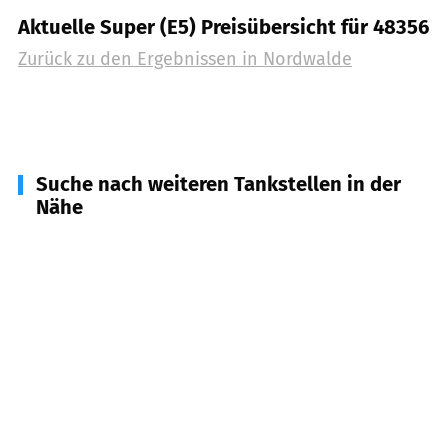
Aktuelle Super (E5) Preisübersicht für 48356
Zurück zu den Ergebnissen in
Nordwalde
Suche nach weiteren Tankstellen in der
Nähe
48341
Altenberge
(
6,9
km Entfernung)
48282
Emsdetten
(
8,5
km Entfernung)
48565
Steinfurt
(
9,4
km Entfernung)
48366
Laer
(
9,5
km Entfernung)
48268
Greven
(
10,1
km Entfernung)
48159
Münster
(
12,4
km Entfernung)