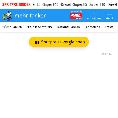
SPRITPREISINDEX
Diesel
Super E5
Super E10
Diesel
Super E5
Super E10
Diesel
powered by
Anmelden
Menü
Wissen Tanken
Aktuelle Spritpreise
Regional Tanken
Ladesäulen
Presse
Spritpreise vergleichen
ANZEIGE