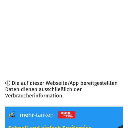
48612
Horstmar
(
12,9
km Entfernung)
48369
Saerbeck
(
13,6
km Entfernung)
48161
Münster
(
13,7
km Entfernung)
48329
Havixbeck
(
14,3
km Entfernung)
ⓘ Die auf dieser Webseite/App bereitgestellten
Daten dienen ausschließlich der
Verbraucherinformation.
Schnell und einfach Spritpreise