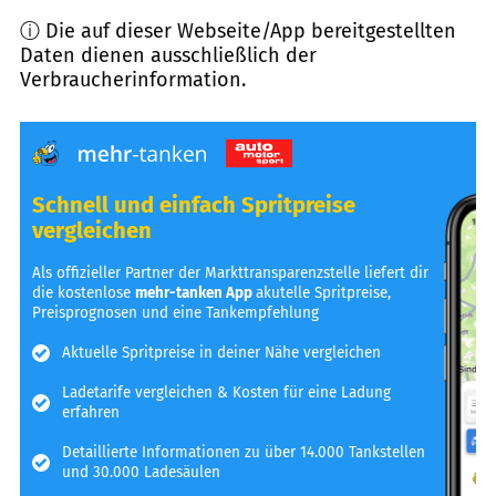
ⓘ Die auf dieser Webseite/App bereitgestellten
Daten dienen ausschließlich der
Verbraucherinformation.
Schnell und einfach Spritpreise
vergleichen
Als offizieller Partner der Markttransparenzstelle liefert dir
die kostenlose
mehr-tanken App
akutelle Spritpreise,
Preisprognosen und eine Tankempfehlung
Aktuelle Spritpreise in deiner Nähe vergleichen
Ladetarife vergleichen & Kosten für eine Ladung
erfahren
Detaillierte Informationen zu über 14.000 Tankstellen
und 30.000 Ladesäulen