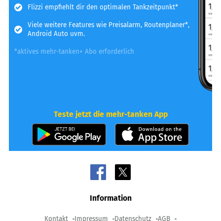
Flizzi empfiehlt dir den optimalen Tankzeitpunkt*
Viele weitere Features wie Preisalarm, Routenplaner*,
Android Auto uvm.
*aktives mehr-tanken+ Abo erforderlich
Teste jetzt die mehr-tanken App
Information
Kontakt
Impressum
Datenschutz
AGB