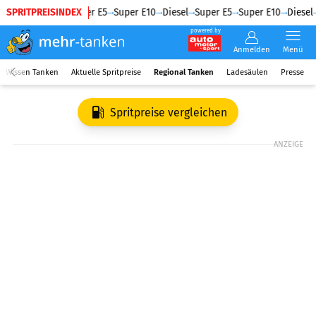
SPRITPREISINDEX
Diesel
Super E5
Super E10
Diesel
Super E5
Super E10
Diesel
powered by
Anmelden
Menü
Wissen Tanken
Aktuelle Spritpreise
Regional Tanken
Ladesäulen
Presse
Spritpreise vergleichen
ANZEIGE