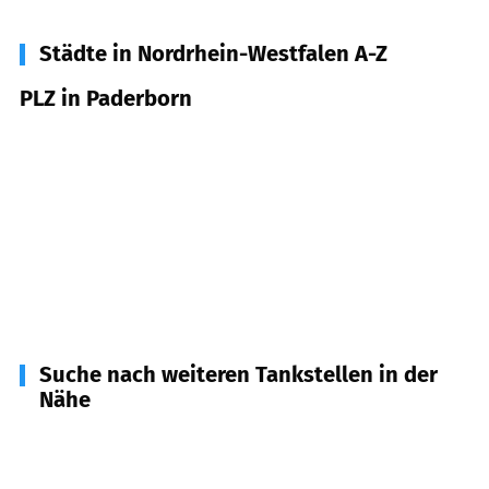
Städte in Nordrhein-Westfalen A-Z
PLZ in Paderborn
33098
Paderborn
33100
Paderborn
33102
Paderborn
33104
Paderborn
33106
Paderborn
Suche nach weiteren Tankstellen in der
Nähe
33154
Salzkotten
(
7,7
km Entfernung)
33178
Borchen
(
9,5
km Entfernung)