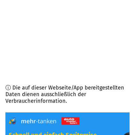
51545
Waldbröl
(
11,3
km Entfernung)
51643
Gummersbach
(
11,9
km Entfernung)
51588
Nümbrecht
(
12,3
km Entfernung)
57482
Wenden
(
12,4
km Entfernung)
ⓘ Die auf dieser Webseite/App bereitgestellten
Daten dienen ausschließlich der
Verbraucherinformation.
Schnell und einfach Spritpreise