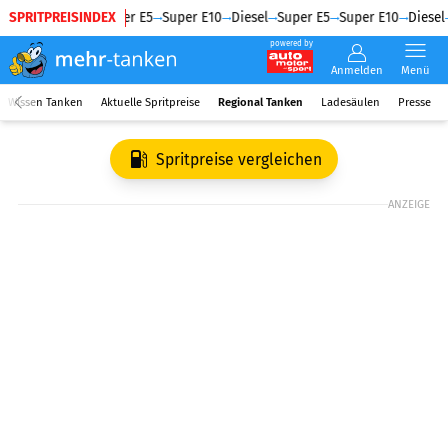
SPRITPREISINDEX
Diesel
Super E5
Super E10
Diesel
Super E5
Super E10
Diesel
powered by
Anmelden
Menü
Wissen Tanken
Aktuelle Spritpreise
Regional Tanken
Ladesäulen
Presse
Spritpreise vergleichen
ANZEIGE