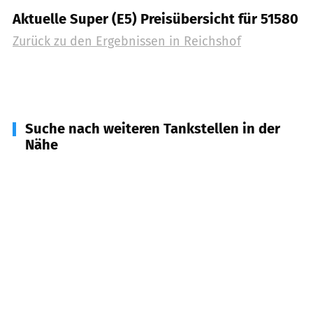
Aktuelle Super (E5) Preisübersicht für 51580
Zurück zu den Ergebnissen in
Reichshof
Suche nach weiteren Tankstellen in der
Nähe
51702
Bergneustadt
(
7,9
km Entfernung)
51645
Gummersbach
(
10,0
km Entfernung)
51597
Morsbach
(
10,0
km Entfernung)
57489
Drolshagen
(
10,2
km Entfernung)
51598
Friesenhagen
(
10,2
km Entfernung)
51674
Wiehl
(
11,0
km Entfernung)