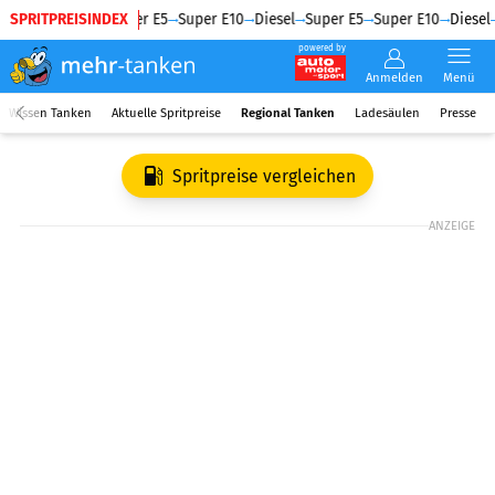
SPRITPREISINDEX
Diesel
Super E5
Super E10
Diesel
Super E5
Super E10
Diesel
powered by
Anmelden
Menü
Wissen Tanken
Aktuelle Spritpreise
Regional Tanken
Ladesäulen
Presse
Spritpreise vergleichen
ANZEIGE