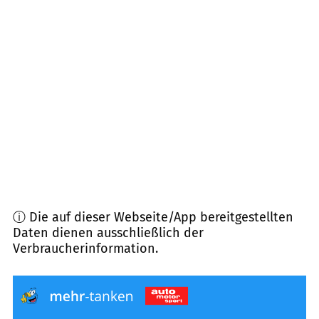
33334
Gütersloh
(
10,1
km Entfernung)
33333
Bertelsmann
(
10,7
km Entfernung)
59329
Wadersloh
(
14,0
km Entfernung)
33335
Gütersloh
(
14,0
km Entfernung)
ⓘ Die auf dieser Webseite/App bereitgestellten
Daten dienen ausschließlich der
Verbraucherinformation.