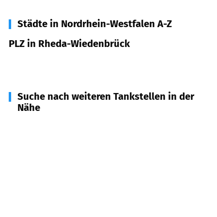
Städte in Nordrhein-Westfalen A-Z
PLZ in Rheda-Wiedenbrück
33378
Rheda-Wiedenbrück
Suche nach weiteren Tankstellen in der
Nähe
33449
Langenberg
(
8,0
km Entfernung)
33330
Gütersloh
(
8,2
km Entfernung)
33442
Herzebrock-Clarholz
(
8,5
km Entfernung)
33332
Gütersloh
(
9,0
km Entfernung)
33397
Rietberg
(
9,0
km Entfernung)
59302
Oelde
(
9,8
km Entfernung)