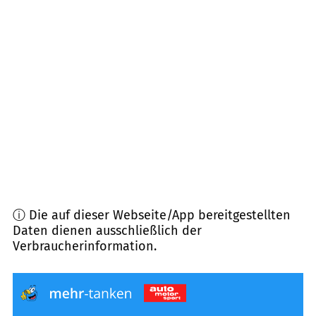
50259
Pulheim
(
9,1
km Entfernung)
41470
Neuss
(
9,3
km Entfernung)
41469
Neuss
(
10,9
km Entfernung)
50126
Bergheim
(
11,2
km Entfernung)
ⓘ Die auf dieser Webseite/App bereitgestellten
Daten dienen ausschließlich der
Verbraucherinformation.