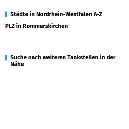
Städte in Nordrhein-Westfalen A-Z
PLZ in Rommerskirchen
41569
Rommerskirchen
Suche nach weiteren Tankstellen in der
Nähe
41515
Grevenbroich
(
6,9
km Entfernung)
41542
Dormagen
(
7,2
km Entfernung)
41540
Dormagen
(
7,8
km Entfernung)
41517
Grevenbroich
(
7,9
km Entfernung)
41516
Grevenbroich
(
8,0
km Entfernung)
50129
Bergheim
(
8,5
km Entfernung)