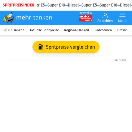
SPRITPREISINDEX
Diesel
Super E5
Super E10
Diesel
Super E5
Super E10
Diesel
powered by
Anmelden
Menü
Wissen Tanken
Aktuelle Spritpreise
Regional Tanken
Ladesäulen
Presse
Spritpreise vergleichen
ANZEIGE