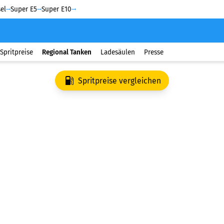
el
Super E5
Super E10
Spritpreise
Regional Tanken
Ladesäulen
Presse
Spritpreise vergleichen