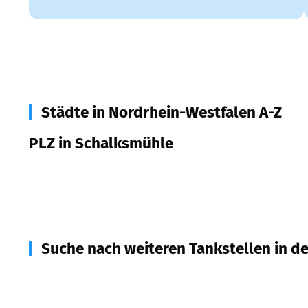
Städte in Nordrhein-Westfalen A-Z
PLZ in Schalksmühle
58579
Schalksmühle
Suche nach weiteren Tankstellen in d
58509
Lüdenscheid
(
5,3
km Entfernung)
58507
Lüdenscheid
(
5,5
km Entfernung)