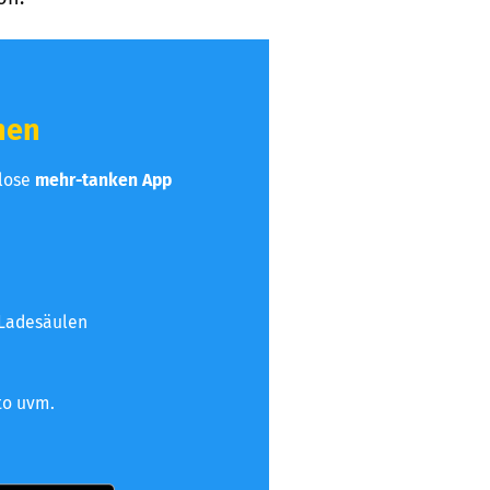
hen
nlose
mehr-tanken App
 Ladesäulen
to uvm.