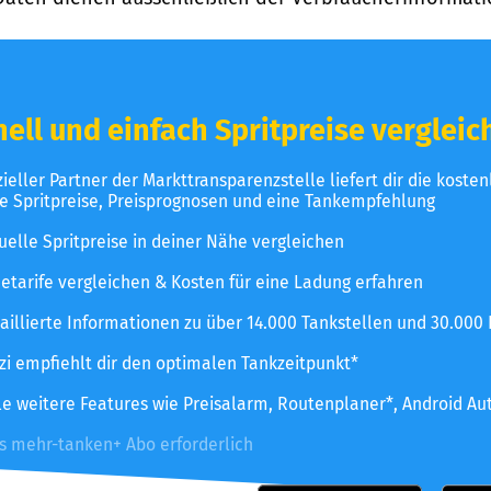
ell und einfach Spritpreise vergleic
izieller Partner der Markttransparenzstelle liefert dir die koste
le Spritpreise, Preisprognosen und eine Tankempfehlung
uelle Spritpreise in deiner Nähe vergleichen
etarife vergleichen & Kosten für eine Ladung erfahren
aillierte Informationen zu über 14.000 Tankstellen und 30.000
zzi empfiehlt dir den optimalen Tankzeitpunkt*
le weitere Features wie Preisalarm, Routenplaner*, Android Au
es mehr-tanken+ Abo erforderlich