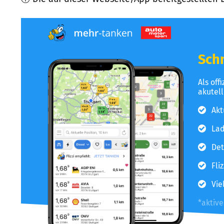
Schn
Als off
akutel
Akt
Lad
Det
Fli
Vie
*aktiv