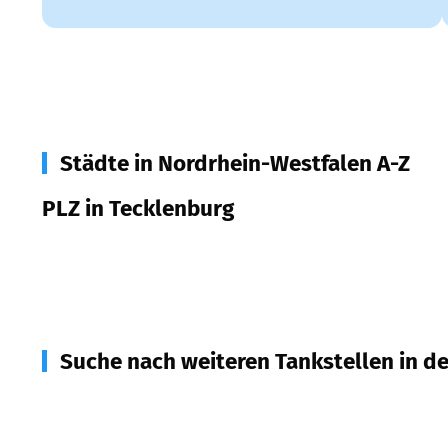
Städte in Nordrhein-Westfalen A-Z
PLZ in Tecklenburg
49545
Tecklenburg
Suche nach weiteren Tankstellen in d
49525
Lengerich
(
5,9
km Entfernung)
49479
Ibbenbüren
(
9,0
km Entfernung)