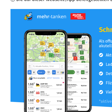
Schn
Als off
akutel
Akt
Lad
Det
Fli
Vie
*aktiv