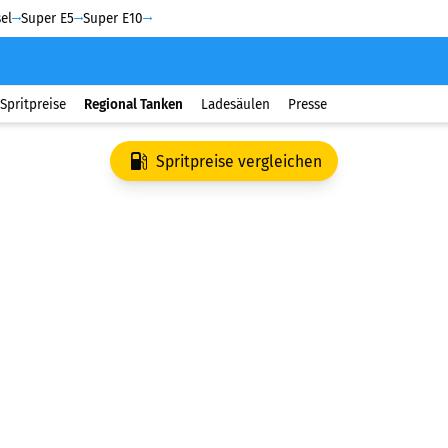
el
Super E5
Super E10
Spritpreise
Regional Tanken
Ladesäulen
Presse
Spritpreise vergleichen