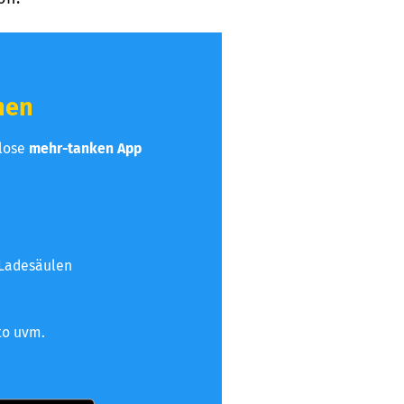
hen
nlose
mehr-tanken App
 Ladesäulen
to uvm.