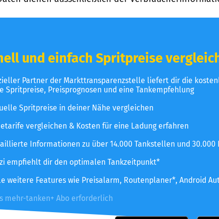
ell und einfach Spritpreise vergleic
izieller Partner der Markttransparenzstelle liefert dir die koste
le Spritpreise, Preisprognosen und eine Tankempfehlung
uelle Spritpreise in deiner Nähe vergleichen
etarife vergleichen & Kosten für eine Ladung erfahren
aillierte Informationen zu über 14.000 Tankstellen und 30.000
zzi empfiehlt dir den optimalen Tankzeitpunkt*
le weitere Features wie Preisalarm, Routenplaner*, Android Au
es mehr-tanken+ Abo erforderlich