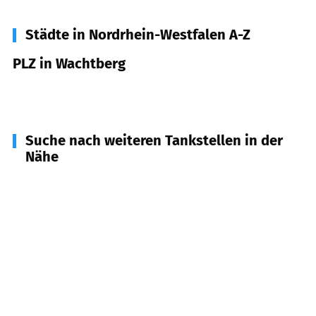
Städte in Nordrhein-Westfalen A-Z
PLZ in Wachtberg
53343
Wachtberg
Suche nach weiteren Tankstellen in der
Nähe
53177
Bonn
(
4,8
km Entfernung)
53179
Bonn
(
6,2
km Entfernung)
53501
Grafschaft
(
6,3
km Entfernung)
53125
Bonn
(
6,6
km Entfernung)
53424
Remagen
(
7,1
km Entfernung)
53340
Meckenheim
(
7,4
km Entfernung)