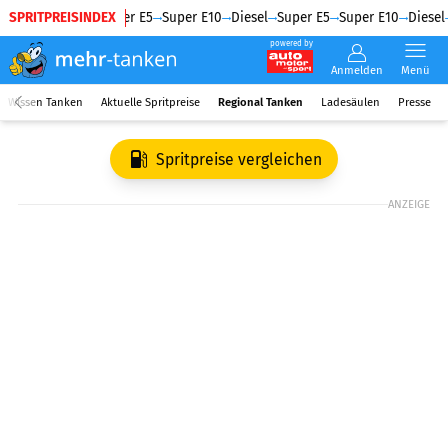
SPRITPREISINDEX
Diesel
Super E5
Super E10
Diesel
Super E5
Super E10
Diesel
powered by
Anmelden
Menü
Wissen Tanken
Aktuelle Spritpreise
Regional Tanken
Ladesäulen
Presse
Spritpreise vergleichen
ANZEIGE