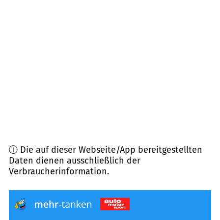
53173
Bonn
(
7,8
km Entfernung)
53175
Bonn
(
8,1
km Entfernung)
53127
Bonn
(
8,8
km Entfernung)
53619
Rheinbreitbach
(
9,2
km Entfernung)
ⓘ Die auf dieser Webseite/App bereitgestellten
Daten dienen ausschließlich der
Verbraucherinformation.