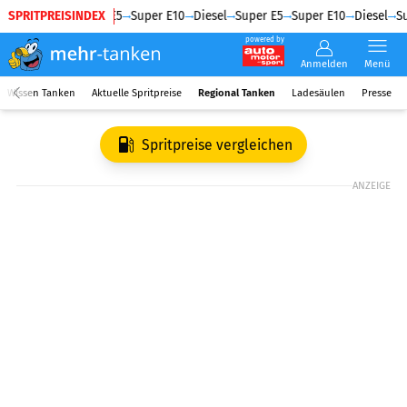
SPRITPREISINDEX
Diesel
Super E5
Super E10
Diesel
Super E5
Super E10
Diesel
Su
powered by
Anmelden
Menü
Wissen Tanken
Aktuelle Spritpreise
Regional Tanken
Ladesäulen
Presse
Spritpreise vergleichen
ANZEIGE