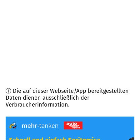
65549
Limburg
(
7,5
km Entfernung)
56370
Schönborn
(
7,7
km Entfernung)
65555
Limburg
(
9,0
km Entfernung)
65550
Limburg
(
9,3
km Entfernung)
ⓘ Die auf dieser Webseite/App bereitgestellten
Daten dienen ausschließlich der
Verbraucherinformation.
Schnell und einfach Spritpreise