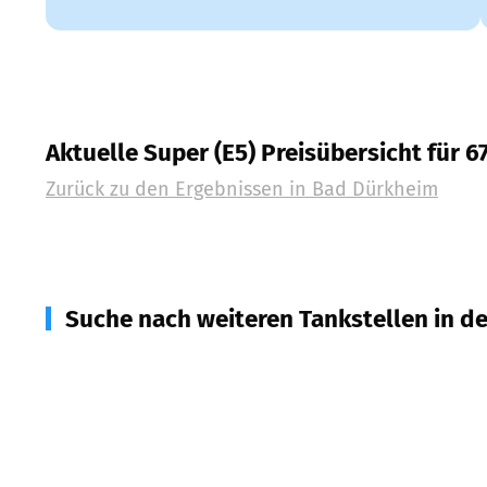
Aktuelle Super (E5) Preisübersicht für 
Zurück zu den Ergebnissen in
Bad Dürkheim
Suche nach weiteren Tankstellen in d
67256
Weisenheim am Sand
(
1,7
km Entfernung)
67273
Weisenheim am Berg
(
3,4
km Entfernung)
67317
Altleiningen
(
4,8
km Entfernung)
67157
Wachenheim an der Weinstraße
(
4,9
km Ent