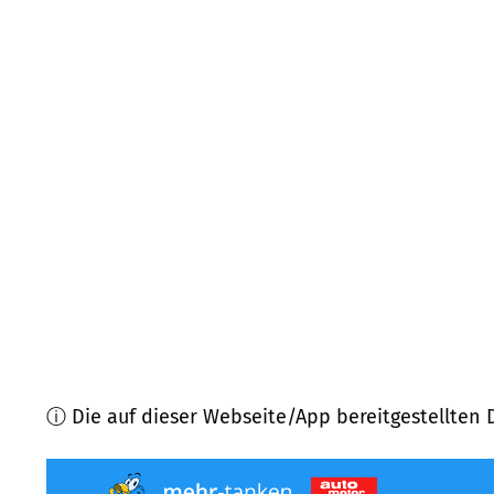
67316
Carlsberg
(
5,5
km Entfernung)
67319
Wattenheim
(
7,3
km Entfernung)
67169
Kallstadt
(
7,3
km Entfernung)
67147
Forst an der Weinstraße
(
7,8
km Entfernung
67146
Deidesheim
(
8,1
km Entfernung)
67473
Lindenberg
(
8,8
km Entfernung)
ⓘ Die auf dieser Webseite/App bereitgestellten 