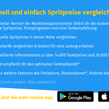
ell und einfach Spritpreise vergleic
izieller Partner der Markttransparenzstelle liefert dir die koste
le Spritpreise, Preisprognosen und eine Tankempfehlung
uelle Spritpreise in deiner Nähe vergleichen
etarife vergleichen & Kosten für eine Ladung erfahren
aillierte Informationen zu über 14.000 Tankstellen und 30.000
zzi empfiehlt dir den optimalen Tankzeitpunkt*
le weitere Features wie Preisalarm, Routenplaner*, Android Au
es mehr-tanken+ Abo erforderlich
 jetzt die mehr-tanken App