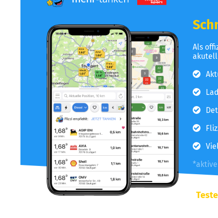
Schn
Als off
akutel
Akt
Lad
Det
Fli
Vie
*aktiv
Teste