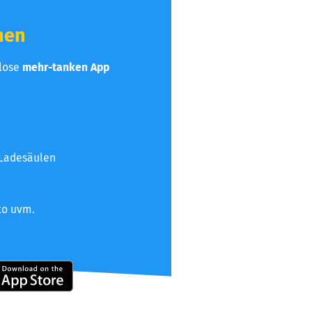
hen
nlose
mehr-tanken App
 Ladesäulen
to uvm.