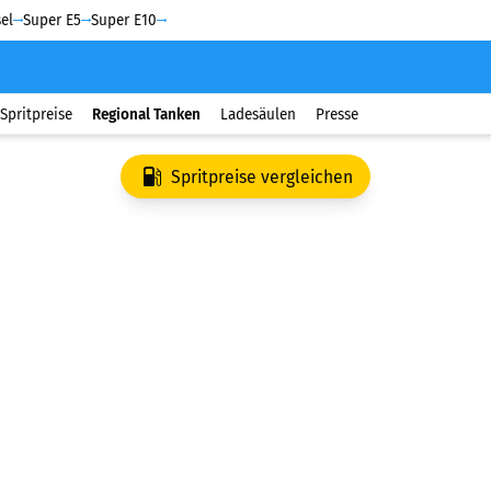
el
Super E5
Super E10
Spritpreise
Regional Tanken
Ladesäulen
Presse
Spritpreise vergleichen