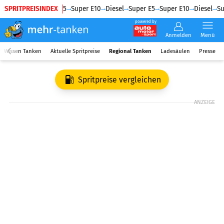
SPRITPREISINDEX
Diesel
Super E5
Super E10
Diesel
Super E5
Super E10
Diesel
Su
powered by
Anmelden
Menü
Wissen Tanken
Aktuelle Spritpreise
Regional Tanken
Ladesäulen
Presse
Spritpreise vergleichen
ANZEIGE