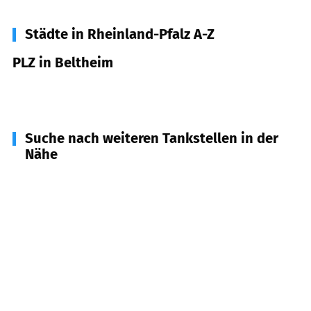
Städte in Rheinland-Pfalz A-Z
PLZ in Beltheim
56290
Beltheim
Suche nach weiteren Tankstellen in der
Nähe
56288
Kastellaun
(
2,3
km Entfernung)
56869
Mastershausen
(
8,2
km Entfernung)
56253
Treis-Karden
(
8,7
km Entfernung)
56254
Müden
(
9,4
km Entfernung)
56858
Peterswald-Löffelscheid u.a.
(
11,1
km
Entfernung)