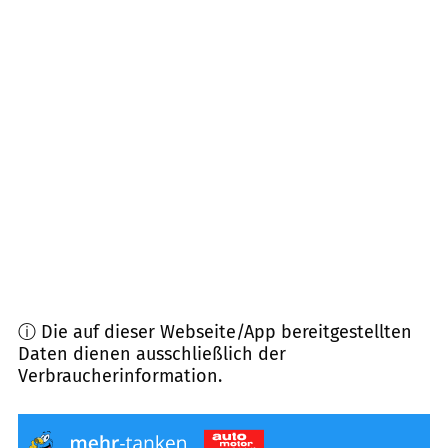
56865
Blankenrath u.a.
(
12,6
km Entfernung)
56821
Ellenz-Poltersdorf
(
12,6
km Entfernung)
56829
Pommern
(
12,9
km Entfernung)
56291
Leiningen
(
13,0
km Entfernung)
56281
Emmelshausen
(
13,0
km Entfernung)
ⓘ Die auf dieser Webseite/App bereitgestellten
Daten dienen ausschließlich der
Verbraucherinformation.