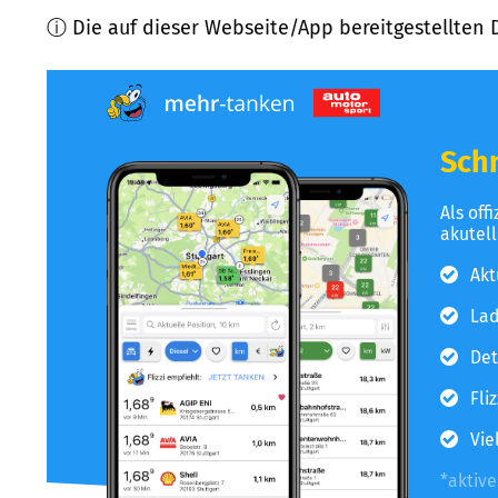
ⓘ Die auf dieser Webseite/App bereitgestellten 
Schn
Als off
akutel
Akt
Lad
Det
Fli
Vie
*aktiv