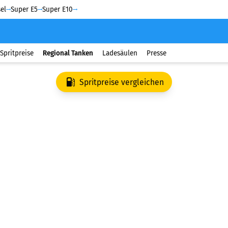
el
Super E5
Super E10
Spritpreise
Regional Tanken
Ladesäulen
Presse
Spritpreise vergleichen