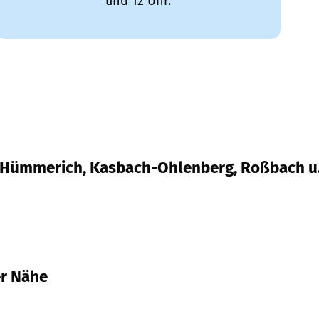
und 12 Uhr.
, Hümmerich, Kasbach-Ohlenberg, Roßbach u.
ch, Kasbach-Ohlenberg, Roßbach u.a.
er Nähe