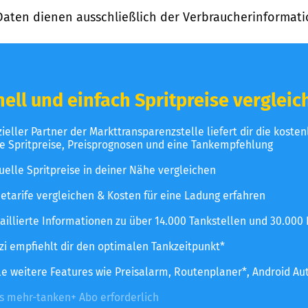
Daten dienen ausschließlich der Verbraucherinformati
ell und einfach Spritpreise vergleic
izieller Partner der Markttransparenzstelle liefert dir die koste
le Spritpreise, Preisprognosen und eine Tankempfehlung
uelle Spritpreise in deiner Nähe vergleichen
etarife vergleichen & Kosten für eine Ladung erfahren
aillierte Informationen zu über 14.000 Tankstellen und 30.000
zzi empfiehlt dir den optimalen Tankzeitpunkt*
le weitere Features wie Preisalarm, Routenplaner*, Android Au
es mehr-tanken+ Abo erforderlich