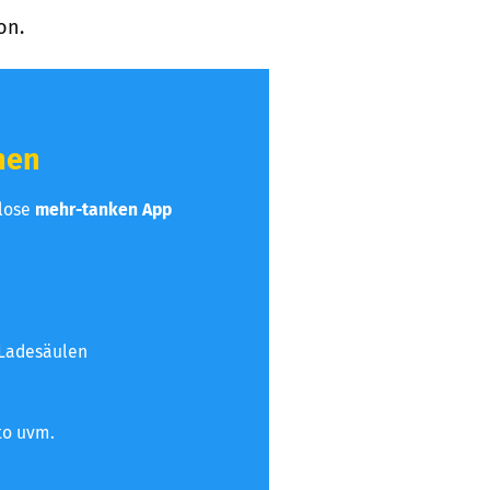
on.
hen
nlose
mehr-tanken App
 Ladesäulen
to uvm.