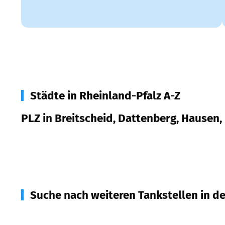
Städte in Rheinland-Pfalz A-Z
PLZ in Breitscheid, Dattenberg, Hausen
53547
Breitscheid, Dattenberg, Hausen, Hümmeri
Suche nach weiteren Tankstellen in d
53579
Erpel
(
2,0
km Entfernung)