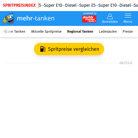
SPRITPREISINDEX
Diesel
Super E5
Super E10
Diesel
Super E5
Super E10
Diesel
Su
powered by
Anmelden
Menü
Wissen Tanken
Aktuelle Spritpreise
Regional Tanken
Ladesäulen
Presse
Spritpreise vergleichen
ANZEIGE