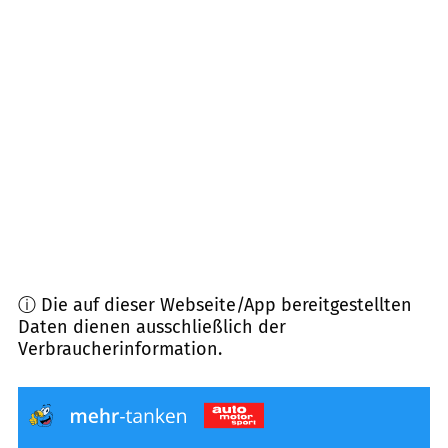
54616
Winterspelt
(
17,0
km Entfernung)
54675
Körperich u.a.
(
17,1
km Entfernung)
54646
Bettingen
(
19,9
km Entfernung)
54608
Bleialf
(
21,4
km Entfernung)
ⓘ Die auf dieser Webseite/App bereitgestellten
Daten dienen ausschließlich der
Verbraucherinformation.