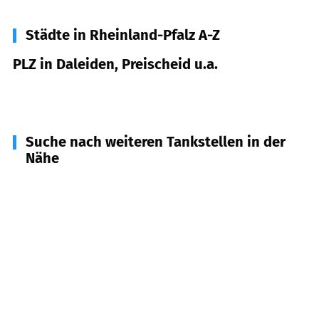
Städte in Rheinland-Pfalz A-Z
PLZ in Daleiden, Preischeid u.a.
54689
Daleiden, Preischeid u.a.
Suche nach weiteren Tankstellen in der
Nähe
54687
Arzfeld
(
7,3
km Entfernung)
54673
Neuerburg u.a.
(
7,8
km Entfernung)
54619
Üttfeld
(
8,9
km Entfernung)
54617
Lützkampen
(
9,2
km Entfernung)
54649
Waxweiler
(
14,2
km Entfernung)
54597
Pronsfeld
(
14,4
km Entfernung)