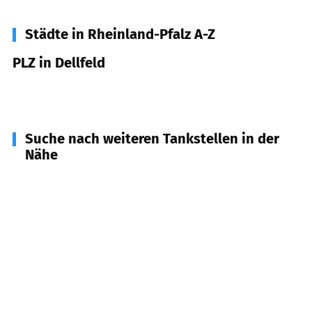
Städte in Rheinland-Pfalz A-Z
PLZ in Dellfeld
66503
Dellfeld
Suche nach weiteren Tankstellen in der
Nähe
66509
Rieschweiler-Mühlbach
(
2,6
km Entfernung)
66497
Contwig
(
2,9
km Entfernung)
66506
Maßweiler
(
5,2
km Entfernung)
66484
Battweiler u.a.
(
5,2
km Entfernung)
66507
Reifenberg
(
5,5
km Entfernung)
66504
Bottenbach
(
5,6
km Entfernung)