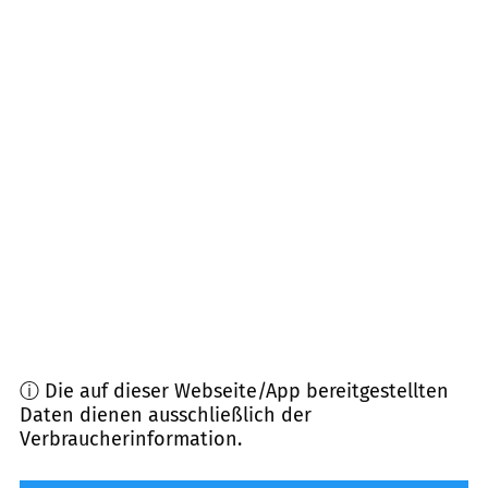
66957
Vinningen, Trulben, Ruppertsweiler u.a.
(
6,7
km Entfernung)
66954
Pirmasens
(
7,0
km Entfernung)
66987
Thaleischweiler-Fröschen
(
7,8
km
Entfernung)
66501
Kleinbundenbach
(
8,2
km Entfernung)
ⓘ Die auf dieser Webseite/App bereitgestellten
Daten dienen ausschließlich der
Verbraucherinformation.