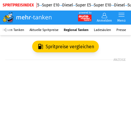
SPRITPREISINDEX
Diesel
Super E5
Super E10
Diesel
Super E5
Super E10
Diesel
Su
powered by
Anmelden
Menü
Wissen Tanken
Aktuelle Spritpreise
Regional Tanken
Ladesäulen
Presse
Spritpreise vergleichen
ANZEIGE