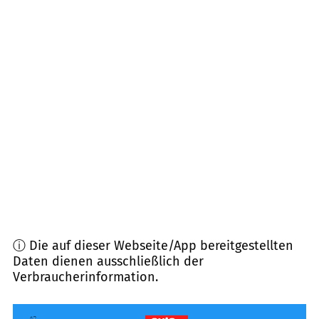
67281
Kirchheim an der Weinstraße
(
5,7
km
Entfernung)
67278
Bockenheim an der Weinstraße
(
6,1
km
Entfernung)
67269
Grünstadt
(
6,5
km Entfernung)
67245
Lambsheim
(
6,6
km Entfernung)
ⓘ Die auf dieser Webseite/App bereitgestellten
Daten dienen ausschließlich der
Verbraucherinformation.