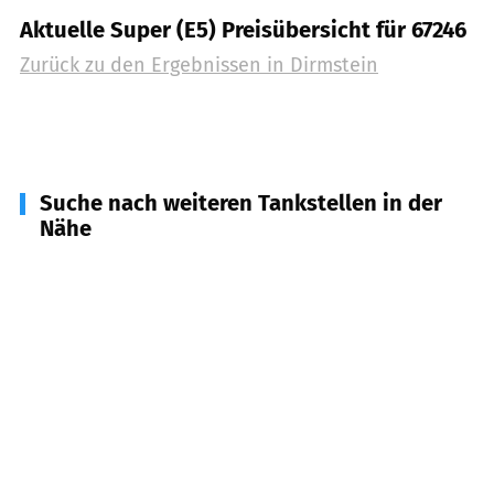
Aktuelle Super (E5) Preisübersicht für 67246
Zurück zu den Ergebnissen in
Dirmstein
Suche nach weiteren Tankstellen in der
Nähe
67229
Gerolsheim
(
3,2
km Entfernung)
67591
Offstein
(
4,2
km Entfernung)
67283
Obrigheim (Pfalz)
(
4,2
km Entfernung)
67259
Beindersheim
(
4,3
km Entfernung)
67258
Heßheim
(
4,7
km Entfernung)
67551
Worms
(
5,6
km Entfernung)