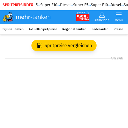
SPRITPREISINDEX
Diesel
Super E5
Super E10
Diesel
Super E5
Super E10
Diesel
Su
powered by
Anmelden
Menü
Wissen Tanken
Aktuelle Spritpreise
Regional Tanken
Ladesäulen
Presse
Spritpreise vergleichen
ANZEIGE