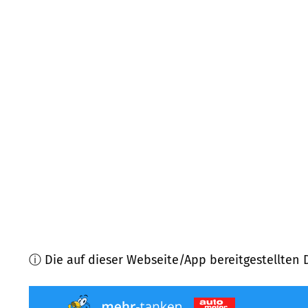
57635
Weyerbusch
(
7,0
km Entfernung)
56307
Dürrholz
(
7,7
km Entfernung)
53567
Asbach, Buchholz
(
7,7
km Entfernung)
56594
Willroth
(
8,1
km Entfernung)
53577
Neustadt (Wied)
(
8,3
km Entfernung)
57639
Oberdreis
(
9,5
km Entfernung)
ⓘ Die auf dieser Webseite/App bereitgestellten 