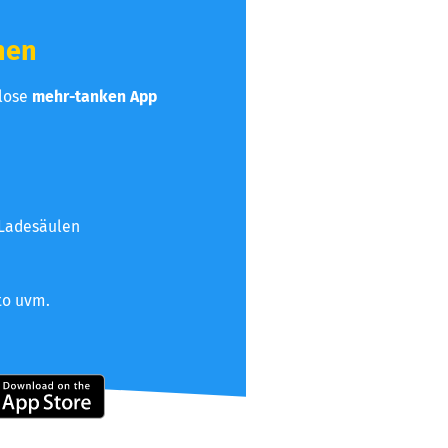
hen
nlose
mehr-tanken App
 Ladesäulen
to uvm.