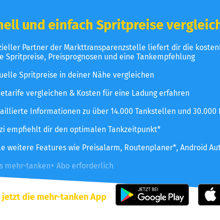
ell und einfach Spritpreise vergleic
izieller Partner der Markttransparenzstelle liefert dir die koste
le Spritpreise, Preisprognosen und eine Tankempfehlung
uelle Spritpreise in deiner Nähe vergleichen
etarife vergleichen & Kosten für eine Ladung erfahren
aillierte Informationen zu über 14.000 Tankstellen und 30.000
zzi empfiehlt dir den optimalen Tankzeitpunkt*
le weitere Features wie Preisalarm, Routenplaner*, Android Au
es mehr-tanken+ Abo erforderlich
 jetzt die mehr-tanken App