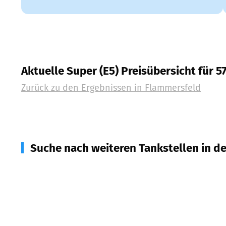
Aktuelle Super (E5) Preisübersicht für 5
Zurück zu den Ergebnissen in
Flammersfeld
Suche nach weiteren Tankstellen in d
57641
Oberlahr
(
2,9
km Entfernung)
57638
Neitersen
(
5,4
km Entfernung)
56593
Horhausen (Westerwald)
(
5,9
km Entfernun
56305
Puderbach
(
6,5
km Entfernung)