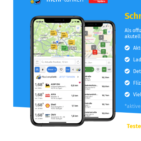
Schn
Als off
akutel
Akt
Lad
Det
Fli
Vie
*aktiv
Teste