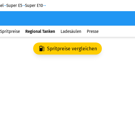
el
Super E5
Super E10
Spritpreise
Regional Tanken
Ladesäulen
Presse
Spritpreise vergleichen