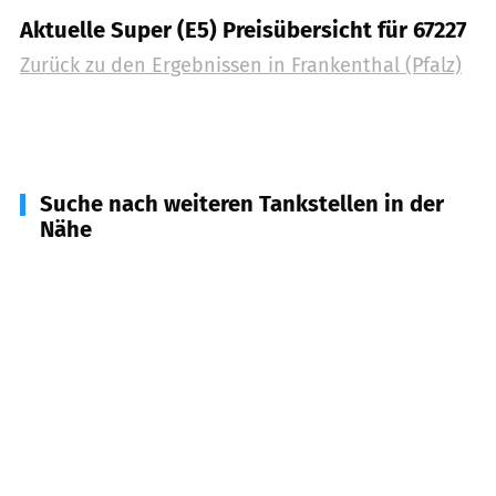
Aktuelle Super (E5) Preisübersicht für 67227
Zurück zu den Ergebnissen in
Frankenthal (Pfalz)
Suche nach weiteren Tankstellen in der
Nähe
67069
Ludwigshafen am Rhein
(
2,8
km
Entfernung)
67258
Heßheim
(
4,4
km Entfernung)
67245
Lambsheim
(
5,2
km Entfernung)
67063
Ludwigshafen am Rhein
(
5,2
km
Entfernung)