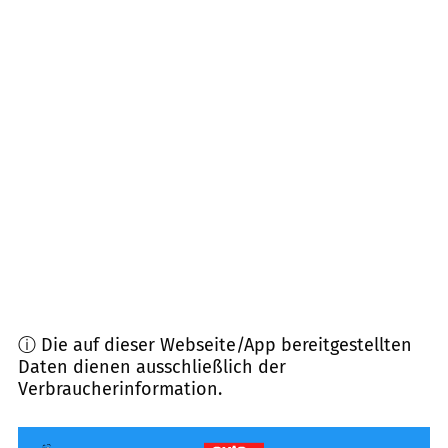
67259
Beindersheim
(
5,5
km Entfernung)
67071
Ludwigshafen am Rhein
(
5,8
km Entfernung)
67240
Bobenheim-Roxheim
(
5,9
km Entfernung)
67133
Maxdorf
(
6,9
km Entfernung)
68169
Mannheim
(
7,4
km Entfernung)
68307
Mannheim
(
7,8
km Entfernung)
ⓘ Die auf dieser Webseite/App bereitgestellten
Daten dienen ausschließlich der
Verbraucherinformation.