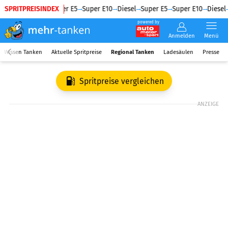
SPRITPREISINDEX
Diesel
Super E5
Super E10
Diesel
Super E5
Super E10
Diesel
powered by
Anmelden
Menü
Wissen Tanken
Aktuelle Spritpreise
Regional Tanken
Ladesäulen
Presse
Spritpreise vergleichen
ANZEIGE