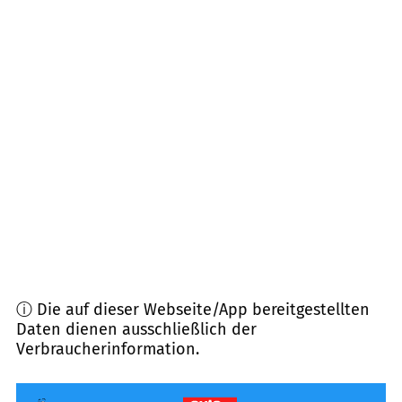
76891
Bruchweiler-Bärenbach u.a.
(
10,6
km
Entfernung)
66978
Clausen
(
11,0
km Entfernung)
76848
Wilgartswiesen
(
12,6
km Entfernung)
76887
Bad Bergzabern u.a.
(
13,3
km Entfernung)
66969
Lemberg
(
13,5
km Entfernung)
ⓘ Die auf dieser Webseite/App bereitgestellten
Daten dienen ausschließlich der
Verbraucherinformation.