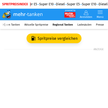
SPRITPREISINDEX
Diesel
Super E5
Super E10
Diesel
Super E5
Super E10
Diesel
powered by
Anmelden
Menü
Wissen Tanken
Aktuelle Spritpreise
Regional Tanken
Ladesäulen
Presse
Spritpreise vergleichen
ANZEIGE