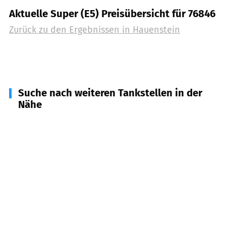
Aktuelle Super (E5) Preisübersicht für 76846
Zurück zu den Ergebnissen in
Hauenstein
Suche nach weiteren Tankstellen in der
Nähe
66994
Dahn
(
7,2
km Entfernung)
66999
Hinterweidenthal
(
7,9
km Entfernung)
76857
Albersweiler, Silz u.a.
(
9,2
km Entfernung)
76855
Annweiler am Trifels
(
10,0
km Entfernung)
66981
Münchweiler an der Rodalb
(
10,3
km
Entfernung)