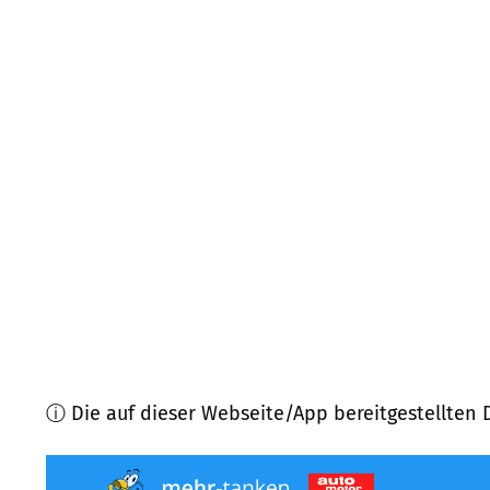
67707
Schopp
(
6,0
km Entfernung)
67705
Trippstadt u.a.
(
6,7
km Entfernung)
67706
Krickenbach
(
8,3
km Entfernung)
76848
Wilgartswiesen
(
8,6
km Entfernung)
66999
Hinterweidenthal
(
8,6
km Entfernung)
66989
Höheinöd, Petersberg u.a.
(
9,3
km Entfernu
ⓘ Die auf dieser Webseite/App bereitgestellten 