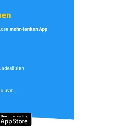
hen
nlose
mehr-tanken App
 Ladesäulen
to uvm.