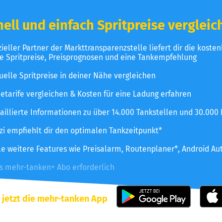
ell und einfach Spritpreise vergleic
izieller Partner der Markttransparenzstelle liefert dir die koste
le Spritpreise, Preisprognosen und eine Tankempfehlung
uelle Spritpreise in deiner Nähe vergleichen
etarife vergleichen & Kosten für eine Ladung erfahren
aillierte Informationen zu über 14.000 Tankstellen und 30.000
zzi empfiehlt dir den optimalen Tankzeitpunkt*
le weitere Features wie Preisalarm, Routenplaner*, Android Au
es mehr-tanken+ Abo erforderlich
 jetzt die mehr-tanken App