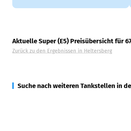
Aktuelle Super (E5) Preisübersicht für 6
Zurück zu den Ergebnissen in
Heltersberg
Suche nach weiteren Tankstellen in d
67718
Schmalenberg
(
3,5
km Entfernung)
67715
Geiselberg
(
4,2
km Entfernung)
66978
Clausen
(
4,3
km Entfernung)
67714
Waldfischbach-Burgalben
(
5,3
km Entfernun