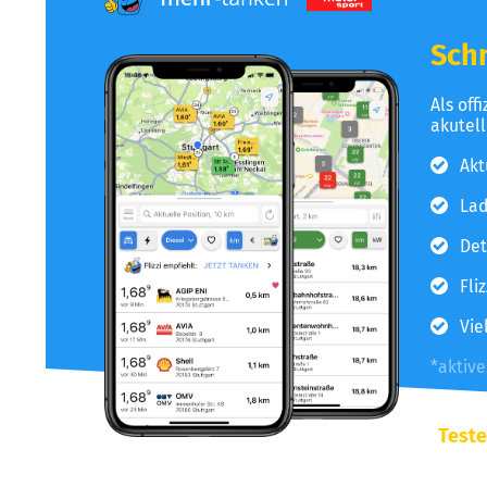
Schn
Als off
akutel
Akt
Lad
Det
Fli
Vie
*aktiv
Teste