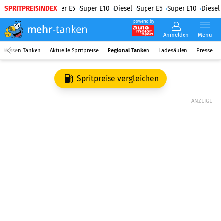
SPRITPREISINDEX
Diesel
Super E5
Super E10
Diesel
Super E5
Super E10
Diesel
powered by
Anmelden
Menü
Wissen Tanken
Aktuelle Spritpreise
Regional Tanken
Ladesäulen
Presse
Spritpreise vergleichen
ANZEIGE