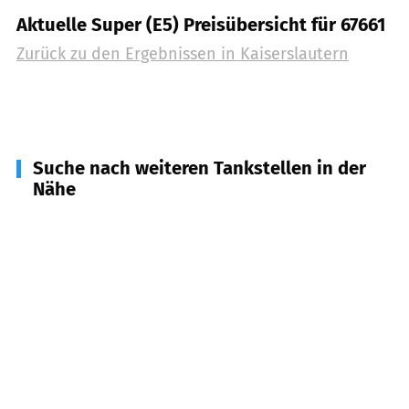
Aktuelle Super (E5) Preisübersicht für 67661
Zurück zu den Ergebnissen in
Kaiserslautern
Suche nach weiteren Tankstellen in der
Nähe
67706
Krickenbach
(
6,0
km Entfernung)
67707
Schopp
(
6,5
km Entfernung)
67705
Trippstadt u.a.
(
6,8
km Entfernung)
66862
Kindsbach
(
7,2
km Entfernung)
67688
Rodenbach
(
7,7
km Entfernung)
67718
Schmalenberg
(
8,6
km Entfernung)