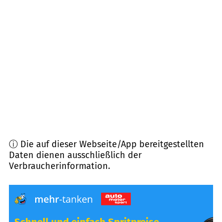
67731
Otterbach
(
8,8
km Entfernung)
67715
Geiselberg
(
9,5
km Entfernung)
67685
Weilerbach u.a.
(
11,7
km Entfernung)
67734
Katzweiler
(
11,8
km Entfernung)
ⓘ Die auf dieser Webseite/App bereitgestellten
Daten dienen ausschließlich der
Verbraucherinformation.
Schnell und einfach Spritpreise