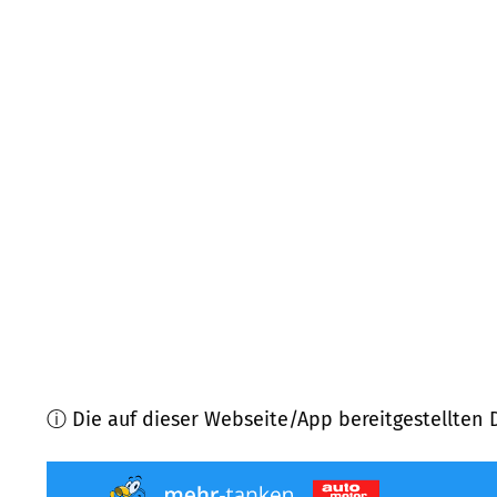
57581
Katzwinkel (Sieg)
(
5,4
km Entfernung)
57562
Herdorf
(
7,1
km Entfernung)
57258
Freudenberg
(
8,3
km Entfernung)
57080
Siegen
(
8,5
km Entfernung)
57587
Birken-Honigsessen
(
9,3
km Entfernung)
57537
Wissen, Hövels u.a.
(
9,4
km Entfernung)
ⓘ Die auf dieser Webseite/App bereitgestellten 