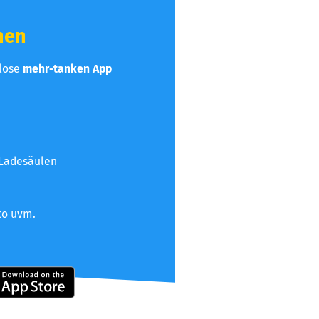
hen
nlose
mehr-tanken App
 Ladesäulen
to uvm.