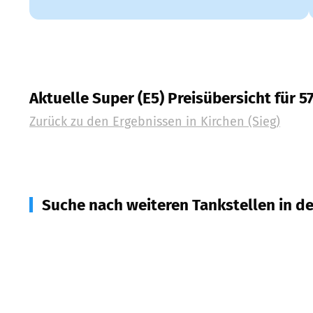
Aktuelle Super (E5) Preisübersicht für 5
Zurück zu den Ergebnissen in
Kirchen (Sieg)
Suche nach weiteren Tankstellen in d
57584
Scheuerfeld
(
4,0
km Entfernung)
57572
Niederfischbach
(
4,2
km Entfernung)
57555
Mudersbach
(
4,9
km Entfernung)
57518
Betzdorf
(
5,2
km Entfernung)