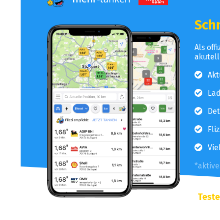
Schn
Als off
akutel
Akt
Lad
Det
Fli
Vie
*aktiv
Teste