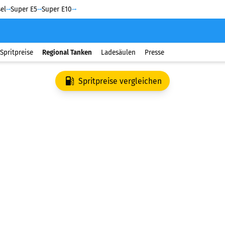
el
Super E5
Super E10
Spritpreise
Regional Tanken
Ladesäulen
Presse
Spritpreise vergleichen