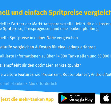
ell und einfach Spritpreise vergleic
izieller Partner der Markttransparenzstelle liefert dir die koste
le Spritpreise, Preisprognosen und eine Tankempfehlung
uelle Spritpreise in deiner Nähe vergleichen
etarife vergleichen & Kosten für eine Ladung erfahren
aillierte Informationen zu über 14.000 Tankstellen und 30.000
zzi empfiehlt dir den optimalen Tankzeitpunkt*
le weitere Features wie Preisalarm, Routenplaner*, Android Au
es mehr-tanken+ Abo erforderlich
 jetzt die mehr-tanken App