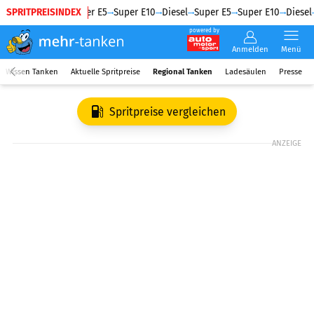
SPRITPREISINDEX
Diesel
Super E5
Super E10
Diesel
Super E5
Super E10
Diesel
powered by
Anmelden
Menü
Wissen Tanken
Aktuelle Spritpreise
Regional Tanken
Ladesäulen
Presse
Spritpreise vergleichen
ANZEIGE