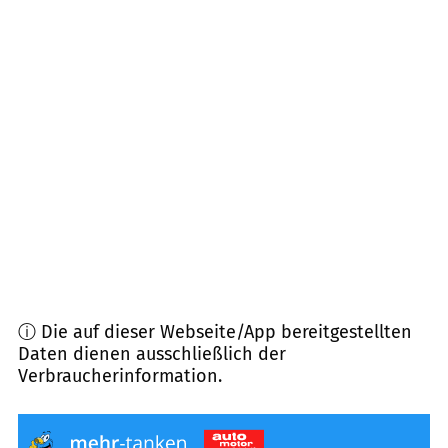
km Entfernung)
67816
Dreisen, Standenbühl
(
7,6
km Entfernung)
67307
Göllheim
(
9,4
km Entfernung)
67725
Börrstadt
(
9,7
km Entfernung)
67308
Albisheim (Pfrimm)
(
10,1
km Entfernung)
ⓘ Die auf dieser Webseite/App bereitgestellten
Daten dienen ausschließlich der
Verbraucherinformation.