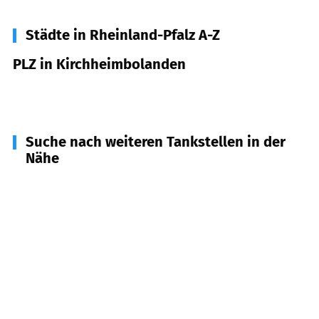
Städte in Rheinland-Pfalz A-Z
PLZ in Kirchheimbolanden
67292
Kirchheimbolanden
Suche nach weiteren Tankstellen in der
Nähe
67295
Bolanden
(
3,0
km Entfernung)
67819
Kriegsfeld
(
5,2
km Entfernung)
67814
Dannenfels
(
5,4
km Entfernung)
67294
Bischheim u.a.
(
5,5
km Entfernung)
67297
Marnheim
(
6,7
km Entfernung)
67813
Schwarzengraben, St. Alban, Gerbach
(
7,6