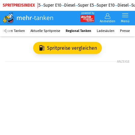
SPRITPREISINDEX
Diesel
Super E5
Super E10
Diesel
Super E5
Super E10
Diesel
Su
powered by
Anmelden
Menü
Wissen Tanken
Aktuelle Spritpreise
Regional Tanken
Ladesäulen
Presse
Spritpreise vergleichen
ANZEIGE