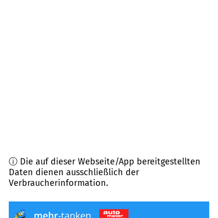
54608
Bleialf
(
14,3
km Entfernung)
54673
Neuerburg u.a.
(
15,9
km Entfernung)
54649
Waxweiler
(
16,3
km Entfernung)
54595
Prüm
(
19,9
km Entfernung)
54614
Schönecken
(
20,2
km Entfernung)
ⓘ Die auf dieser Webseite/App bereitgestellten
Daten dienen ausschließlich der
Verbraucherinformation.