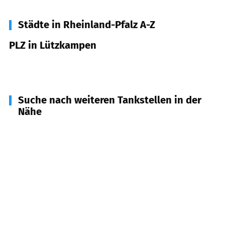
Städte in Rheinland-Pfalz A-Z
PLZ in Lützkampen
54617
Lützkampen
Suche nach weiteren Tankstellen in der
Nähe
54619
Üttfeld
(
5,1
km Entfernung)
54616
Winterspelt
(
8,3
km Entfernung)
54689
Daleiden, Preischeid u.a.
(
9,2
km
Entfernung)
54687
Arzfeld
(
10,0
km Entfernung)
54597
Pronsfeld
(
10,9
km Entfernung)