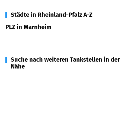
Städte in Rheinland-Pfalz A-Z
PLZ in Marnheim
67297
Marnheim
Suche nach weiteren Tankstellen in der
Nähe
67307
Göllheim
(
3,9
km Entfernung)
67816
Dreisen, Standenbühl
(
4,1
km Entfernung)
67295
Bolanden
(
4,2
km Entfernung)
67308
Albisheim (Pfrimm)
(
4,7
km Entfernung)
67292
Kirchheimbolanden
(
6,7
km Entfernung)
67294
Bischheim u.a.
(
7,1
km Entfernung)