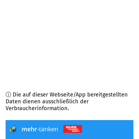
67304
Eisenberg (Pfalz)
(
7,3
km Entfernung)
67280
Ebertsheim
(
7,4
km Entfernung)
67271
Kindenheim
(
7,7
km Entfernung)
67814
Dannenfels
(
7,9
km Entfernung)
ⓘ Die auf dieser Webseite/App bereitgestellten
Daten dienen ausschließlich der
Verbraucherinformation.