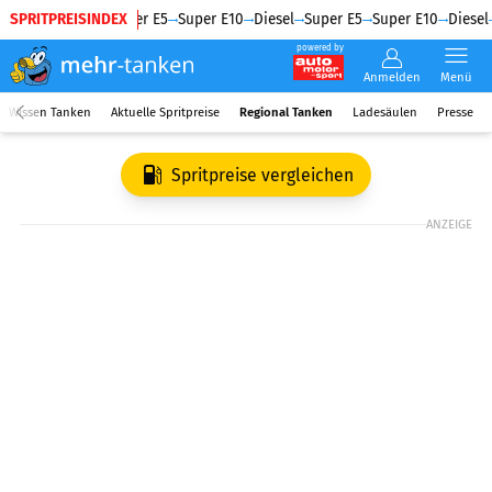
SPRITPREISINDEX
Diesel
Super E5
Super E10
Diesel
Super E5
Super E10
Diesel
powered by
Anmelden
Menü
Wissen Tanken
Aktuelle Spritpreise
Regional Tanken
Ladesäulen
Presse
Spritpreise vergleichen
ANZEIGE