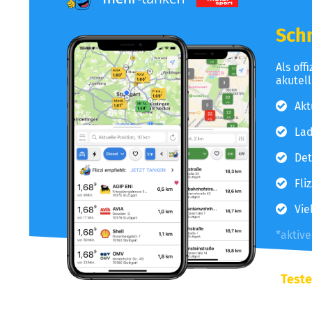
Schn
Als off
akutel
Akt
Lad
Det
Fli
Vie
*aktiv
Teste