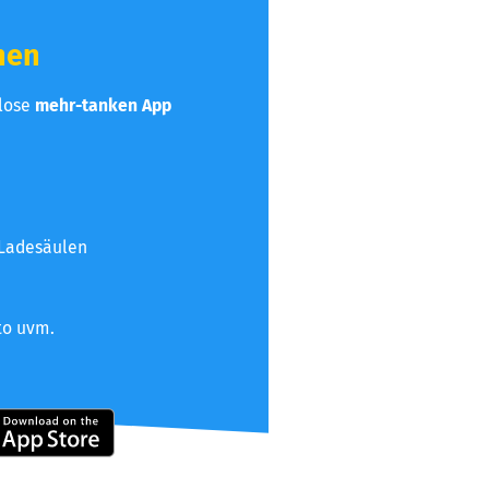
hen
nlose
mehr-tanken App
 Ladesäulen
to uvm.