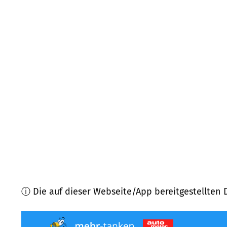
67827
Becherbach
(
5,8
km Entfernung)
55571
Odernheim am Glan
(
6,2
km Entfernung)
67823
Obermoschel, Schiersfeld
(
6,3
km Entfernu
55621
Hundsbach
(
7,9
km Entfernung)
67745
Grumbach
(
8,2
km Entfernung)
67759
Nußbach
(
8,5
km Entfernung)
ⓘ Die auf dieser Webseite/App bereitgestellten 