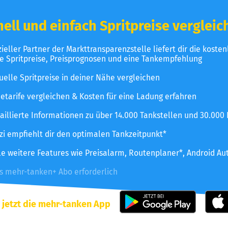
ell und einfach Spritpreise vergleic
izieller Partner der Markttransparenzstelle liefert dir die koste
le Spritpreise, Preisprognosen und eine Tankempfehlung
uelle Spritpreise in deiner Nähe vergleichen
etarife vergleichen & Kosten für eine Ladung erfahren
aillierte Informationen zu über 14.000 Tankstellen und 30.000
zzi empfiehlt dir den optimalen Tankzeitpunkt*
le weitere Features wie Preisalarm, Routenplaner*, Android Au
es mehr-tanken+ Abo erforderlich
 jetzt die mehr-tanken App