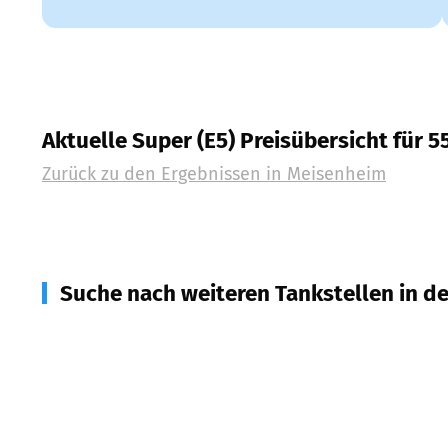
Aktuelle Super (E5) Preisübersicht für 
Zurück zu den Ergebnissen in
Meisenheim
Suche nach weiteren Tankstellen in d
55592
Rehborn
(
2,0
km Entfernung)
67829
Callbach
(
3,2
km Entfernung)
67748
Odenbach
(
3,7
km Entfernung)
55568
Staudernheim
(
5,6
km Entfernung)