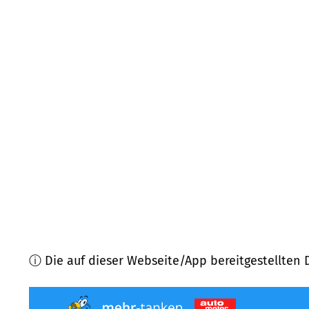
55457
Gensingen
(
7,1
km Entfernung)
55452
Guldental
(
7,1
km Entfernung)
55559
Bretzenheim
(
7,2
km Entfernung)
65385
Rüdesheim am Rhein
(
8,4
km Entfernung)
55459
Aspisheim, Grolsheim
(
8,7
km Entfernung)
55413
Weiler bei Bingen
(
9,0
km Entfernung)
ⓘ Die auf dieser Webseite/App bereitgestellten 