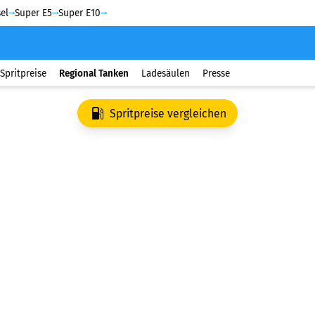
el
Super E5
Super E10
Spritpreise
Regional Tanken
Ladesäulen
Presse
Spritpreise vergleichen