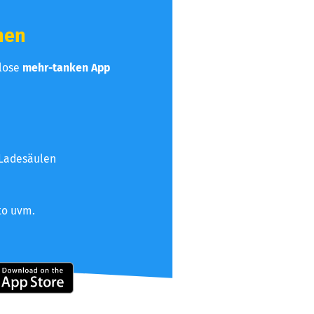
hen
nlose
mehr-tanken App
 Ladesäulen
to uvm.