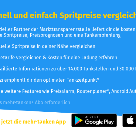
ell und einfach Spritpreise vergleic
izieller Partner der Markttransparenzstelle liefert dir die koste
le Spritpreise, Preisprognosen und eine Tankempfehlung
uelle Spritpreise in deiner Nähe vergleichen
etarife vergleichen & Kosten für eine Ladung erfahren
aillierte Informationen zu über 14.000 Tankstellen und 30.000
zzi empfiehlt dir den optimalen Tankzeitpunkt*
le weitere Features wie Preisalarm, Routenplaner*, Android Au
es mehr-tanken+ Abo erforderlich
 jetzt die mehr-tanken App