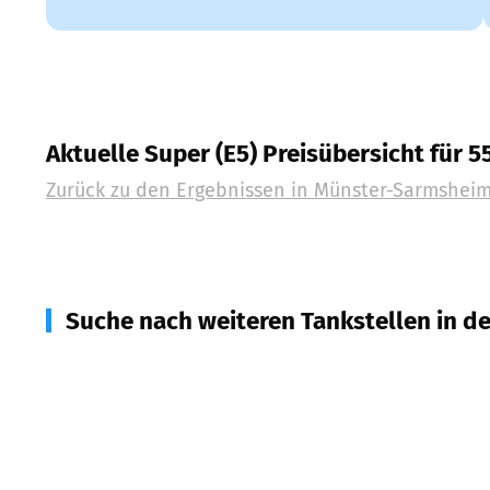
Aktuelle Super (E5) Preisübersicht für 
Zurück zu den Ergebnissen in
Münster-Sarmshei
Suche nach weiteren Tankstellen in d
55411
Bingen am Rhein
(
4,1
km Entfernung)
55450
Langenlonsheim
(
4,5
km Entfernung)
55425
Waldalgesheim
(
5,0
km Entfernung)
55437
Ockenheim
(
6,9
km Entfernung)