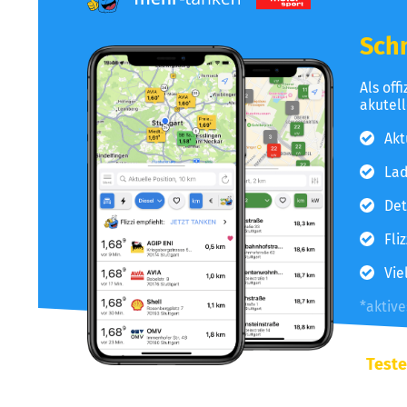
Schn
Als off
akutel
Akt
Lad
Det
Fli
Vie
*aktiv
Teste